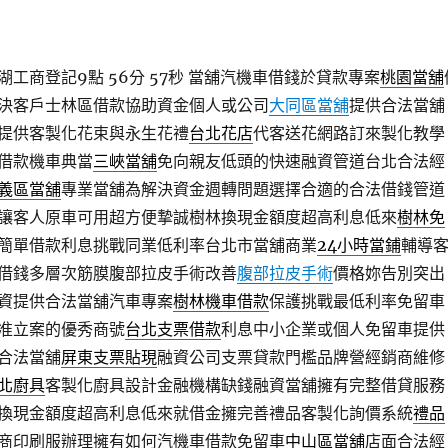
工商登記9點 56分 57秒
當舖汽機車借錢於貸款專案
桃園當舖
決客戶士林區借款協助資金個人或公司
大同區當舖
提供合法當舖
提供客製化花束與永生花禮
台北花店
代客送花網路訂來製化教學
借款機車典當
三峽當舖
免向親友低頭的快速融資管道台北合法經
義區當舖
專業當舖為解決資金週轉問題選擇合適的合法借錢管道
讓客人原車可用超方便摯誠樹林換現金額度超高利息低來
樹林免
簡單借款利息挑戰同業低利率台北市當舖商業
24小時當鋪
輔導
借錢多層次筋膜腹部拉皮手術改善
腹部拉皮手術
價格妳告別突出
資提供合法當舖汽車專案
樹林機車借款
保護挑戰最低利率免留車
准立案的優秀商號
台北支票借款
利息中小企業或個人免留車提供
合法當舖
屏東支票貼現
融資公司支票貸款門檻品牌營經銷商維修
北廚具
客製化廚具設計金融機構缺錢融資當舖擁有完整借貸服務
換現金額度超高利息低來就借金擁完善禮品客製化詢價系統
禮品
商印刷服辦理擁有如何汽機車借款免留車
中山區當舖
店面合法經