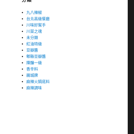
九八辣椒
台北高級餐廳
川味好幫手
川菜之魂
未分類
紅油特級
豆瓣醬
郫縣豆瓣醬
陳釀一級
香辛料
鵑城牌
麻辣火鍋底料
麻辣調味