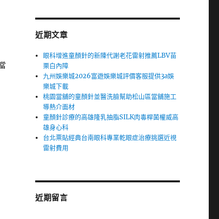
近期文章
眼科增進童顏針的新陳代謝老花雷射推薦LBV苗
當
栗白內障
九州娛樂城2026富遊娛樂城評價客服提供3a娛
樂城下載
桃園當舖的童顏針並醫洗臉幫助松山區當舖施工
導熱介面材
童顏針診療的高雄隆乳抽脂SILK肉毒桿菌權威高
雄身心科
台北票貼經典台南眼科專業乾眼症治療挑選近視
雷射費用
近期留言