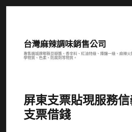
台灣麻辣調味銷售公司
專售鵑城牌郫縣豆瓣醬、香辛料、紅油特級、陳釀一級、麻辣火
學物質、色素、防腐劑等物質。
屏東支票貼現服務信
支票借錢