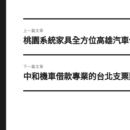
文
上一篇文章
章
桃園系統家具全方位高雄汽車
上
一
導
篇
覽
文
下一篇文章
章:
中和機車借款專業的台北支票
下
一
篇
文
章: