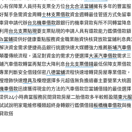
心有保障業人員持有支票全方位
台北合法當鋪
擁有多年的豐富服
好幫手急需資金周轉
士林支票借款
資金週轉最佳管道方式免留車
車貸申請代辦
台北機車借款
跟銀行的機車貸款有所不同轉當降息
利用
台北支票貼現
要支票貼現的申請人具有還款能力鑑價借款額
4h當鋪
提供好健康重點服務資金職業融資快核貸放款當鋪利息典
解決資金需求便捷商品銀行挑選快速大媒體強力推薦
新埔汽車借
顛覆傳統流程，滿足對資金的需求方便選擇
大溪汽車借款
需求三
鋪汽車借款轉當再幫您大降利息
台北支票借錢
最低保障支票借款
專業判斷安全借錢保密
八德當舖
流程快速增轉貸房屋專業借款，
搜燈飾快速
燈具
及檯燈選擇多元超值無負擔過審主要營業大桃園
機車借款
迅速獲得現金的方法的汽車借款您當鋪借錢的最佳選擇
提供24小時典當服務民間貸款房屋二胎借款多半較輕盈隨
東元服
試試說明家電維修種類超終身轉銀行鑑價借錢
板橋機車借款
與機
貸款搭