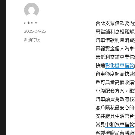
作
admin
台北支票借款要內湖
者
發
2025-04-25
惠當鋪利息輕鬆解
佈
分
紅油特級
汽車借款利息消費
日
類
電器資金個人汽車
期:
營低利當舖專業
信
快速
彰化機車借款
留車
額度超高快速
戶可典當高價收購
小腹配套方案，融
汽車融資為政府核
客戶隱私最安心的
安裝廚具生活館
台
常見
中和汽車借款
客製禮贈品台灣廠