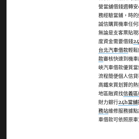
營當舖借錢週轉安
務經驗當鋪，時的
誠信購買機車任何
無論是支客票貼現
度資金需要借錢
2
台北汽車借款
輕鬆
款
審核快速到機車
峽汽車借款優質當
流程簡便個人信貸
高鐵來買划算的熱
地區融資找
信義區
財力銀行
24h當舖
務站
維修服務據點
車借款可依照原車