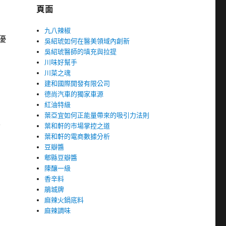
頁面
九八辣椒
優
吳紹琥如何在醫美領域內創新
吳紹琥醫師的填充與拉提
川味好幫手
川菜之魂
建和國際開發有限公司
德尚汽車的獨家車源
紅油特級
葉亞宜如何正能量帶來的吸引力法則
客
葉和軒的市場掌控之道
葉和軒的電商數據分析
豆瓣醬
郫縣豆瓣醬
陳釀一級
香辛料
鵑城牌
麻辣火鍋底料
麻辣調味