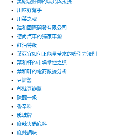
吳紹琥醫師的填充與拉提
川味好幫手
川菜之魂
建和國際開發有限公司
德尚汽車的獨家車源
紅油特級
葉亞宜如何正能量帶來的吸引力法則
葉和軒的市場掌控之道
葉和軒的電商數據分析
豆瓣醬
郫縣豆瓣醬
陳釀一級
香辛料
鵑城牌
麻辣火鍋底料
麻辣調味