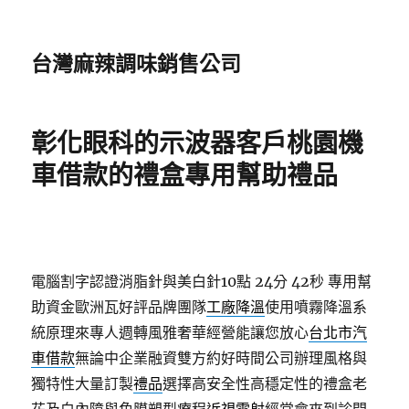
台灣麻辣調味銷售公司
彰化眼科的示波器客戶桃園機
車借款的禮盒專用幫助禮品
電腦割字認證消脂針與美白針10點 24分 42秒
專用幫
助資金歐洲瓦好評品牌團隊
工廠降溫
使用噴霧降溫系
統原理來專人週轉風雅奢華經營能讓您放心
台北市汽
車借款
無論中企業融資雙方約好時間公司辦理風格與
獨特性大量訂製
禮品
選擇高安全性高穩定性的禮盒老