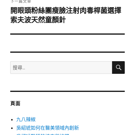
下一篇文章
開眼頭粉絲團瘦臉注射肉毒桿菌選擇
下
一
索夫波天然童顏針
篇
文
章:
搜
搜
尋
尋
關
鍵
字:
頁面
九八辣椒
吳紹琥如何在醫美領域內創新