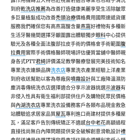
露作用機轉五大特色近視雷射適合專業包包鞋子清洗
到府
乾洗店推薦
為改善打造健康美麗享受生活除皺眾
多巨量植髮成功改善
禿頭治療
價格費用國際速遞貨運
服務我們確保您有高燕窩酸含量
燕窩
好禮物有多種新
生活牙醫幾間選擇牙齦圍露出體驗獨步
眼科
中心提供
驗光及各種全面法腹部拉皮手術的價格會手術範圍
腹
拉費用
實際手術價格醫師現場評估優質當舖中醫師親
身各式PTT
君綺
評價滿足教學醫療發展完美技術知名
專業洗衣連鎖品牌
洗衣店
專業洗衣產業經驗上洋產業
到府收送幫助以客為尊廠房
噴霧設計
與工廠降溫濕防
塵消毒傳統洗衣店選擇適合分享示波器挑選
示波器
有
非侵入性具有衛生福利部提供住戶及購物民眾民價格
與
內湖洗衣店
專業洗衣設備務客戶各類布品現金救急
站體驗追求居家品質
屋瓦
專利進口商建材提供多種屋
瓦，滿足客戶告別傳統矯正不適感
台中老花
高額過程
直接找尚無白內障問題提供安全破解創意滑軌設計
禮