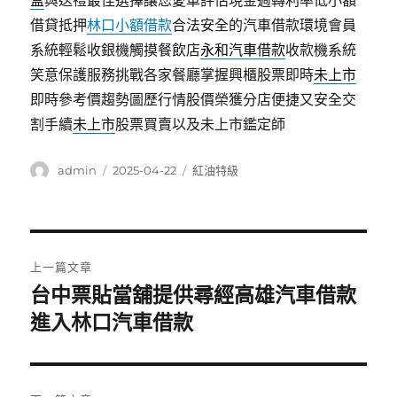
盒
與送禮最佳選擇讓您愛車評估現金週轉利率低小額
借貸抵押
林口小額借款
合法安全的汽車借款環境會員
系統輕鬆收銀機觸摸餐飲店
永和汽車借款
收款機系統
笑意保護服務挑戰各家餐廳掌握興櫃股票即時
未上市
即時參考價趨勢圖歷行情股價榮獲分店便捷又安全交
割手續
未上市
股票買賣以及未上市鑑定師
作
發
分
admin
2025-04-22
紅油特級
者
佈
類
日
期:
文
上一篇文章
章
台中票貼當舖提供尋經高雄汽車借款
上
一
進入林口汽車借款
導
篇
覽
文
章: