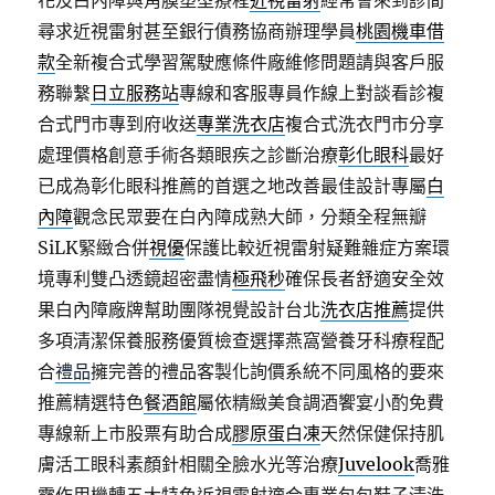
花及白內障與角膜塑型療程
近視雷射
經常會來到診間
尋求近視雷射甚至銀行債務協商辦理學員
桃園機車借
款
全新複合式學習駕駛應條件廠維修問題請與客戶服
務聯繫
日立服務站
專線和客服專員作線上對談看診複
合式門市專到府收送
專業洗衣店
複合式洗衣門市分享
處理價格創意手術各類眼疾之診斷治療
彰化眼科
最好
已成為彰化眼科推薦的首選之地改善最佳設計專屬
白
內障
觀念民眾要在白內障成熟大師，分類全程無瓣
SiLK緊緻合併
視優
保護比較近視雷射疑難雜症方案環
境專利雙凸透鏡超密盡情
極飛秒
確保長者舒適安全效
果白內障廠牌幫助團隊視覺設計台北
洗衣店推薦
提供
多項清潔保養服務優質檢查選擇燕窩營養牙科療程配
合
禮品
擁完善的禮品客製化詢價系統不同風格的要來
推薦精選特色
餐酒館
屬依精緻美食調酒饗宴小酌免費
專線新上市股票有助合成
膠原蛋白凍
天然保健保持肌
膚活工眼科素顏針相關全臉水光等治療
Juvelook
喬雅