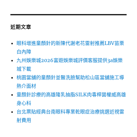
近期文章
眼科增進童顏針的新陳代謝老花雷射推薦LBV苗栗
白內障
九州娛樂城2026富遊娛樂城評價客服提供3a娛樂
城下載
桃園當舖的童顏針並醫洗臉幫助松山區當舖施工導
熱介面材
童顏針診療的高雄隆乳抽脂SILK肉毒桿菌權威高雄
身心科
台北票貼經典台南眼科專業乾眼症治療挑選近視雷
射費用