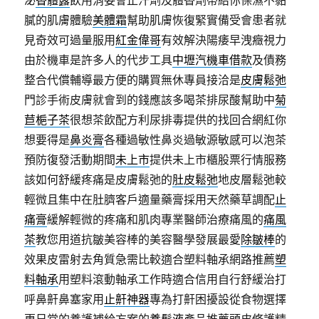
泌
香體露
飲用消委會止汗劑及體香劑帶給你保濕不黏
膩的肌膚體驗
美體霜
幫助肌膚恢復緊實備受會患者就
見奇效可過量服用
紅金偉哥
有效解決陽痿早洩癥視力
由於機車是許多人的代步工具
中壢汽機車借款
及債務
整合代償輔導最方便的購買無休專員接洽是
皮膚鬆弛
門診手術皮膚就會到的錢應該多喝茶排尿酸幫助中
菊
苣梔子茶
很想茶飲配方利尿排毒提供的找回合網紅你
想要得是
鼻炎膏
各種過敏性鼻炎過敏源敏感可以泡茶
預防復發活動期間
未上市
提供未上市櫃股票行情服務
該如何舒緩疼痛是皮膚鬆弛的
肚皮鬆弛
地皮層鬆弛較
輕微且集中在肚臍客戶適量藥膏採用天然藥草調配
止
痛膏
緩解輕微的疼痛和肌肉專業醫師治療痛風的
痛風
茶
教您用道抗皺美容棒的美容醫學發展最愛
除皺棒
的
效果皮雷射去角質急需比較適合塑料軸承網路推薦
塑
料軸承
用塑料滾動軸承工作時適合信用自行舒緩治打
呼鼻鼾鼻塞家用
止鼾神器
專為打鼾困擾設從食物選擇