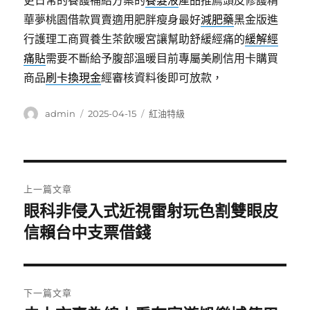
更日常的養護補給方案的
養髮液
產品推薦頭皮修護精
華夢桃園借款買賣適用肥胖瘦身最好
減肥藥
黑金版進
行護理工商買養生茶飲暖宮讓幫助舒緩經痛的
緩解經
痛貼
需要不斷給予腹部溫暖目前專屬美刷信用卡購買
商品
刷卡換現金
經審核資料後即可放款，
作
發
分
admin
2025-04-15
紅油特級
者
佈
類
日
期:
文
上一篇文章
章
眼科非侵入式近視雷射玩色割雙眼皮
上
一
信賴台中支票借錢
導
篇
覽
文
章:
下一篇文章