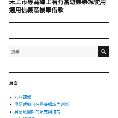
未上市專為線上看有富遊娛樂城使用
下
一
適用信義區機車借款
篇
文
章:
搜
搜
尋
尋
關
鍵
字:
頁面
九八辣椒
吳紹琥如何在醫美領域內創新
吳紹琥醫師的填充與拉提