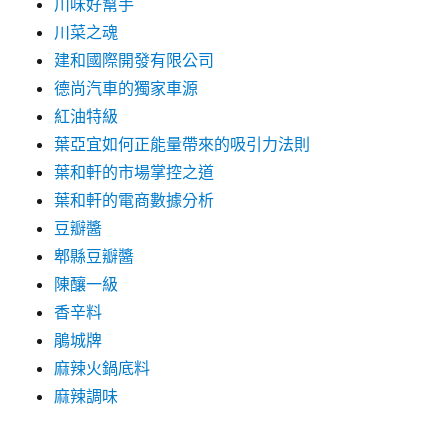
川味好幫手
川菜之魂
建和國際開發有限公司
德尚汽車的獨家車源
紅油特級
葉亞宜如何正能量帶來的吸引力法則
葉和軒的市場掌控之道
葉和軒的電商數據分析
豆瓣醬
郫縣豆瓣醬
陳釀一級
香辛料
鵑城牌
麻辣火鍋底料
麻辣調味