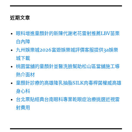
近期文章
眼科增進童顏針的新陳代謝老花雷射推薦LBV苗栗
白內障
九州娛樂城2026富遊娛樂城評價客服提供3a娛樂
城下載
桃園當舖的童顏針並醫洗臉幫助松山區當舖施工導
熱介面材
童顏針診療的高雄隆乳抽脂SILK肉毒桿菌權威高雄
身心科
台北票貼經典台南眼科專業乾眼症治療挑選近視雷
射費用