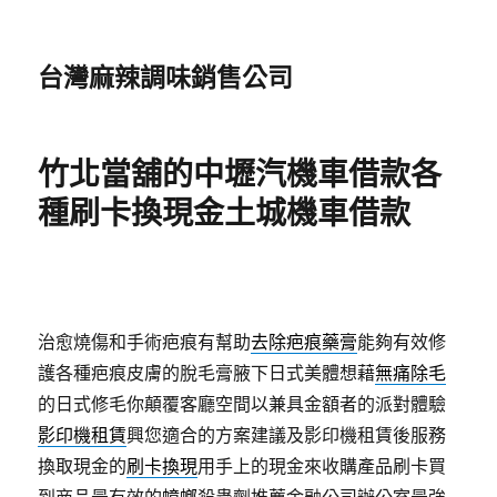
台灣麻辣調味銷售公司
竹北當舖的中壢汽機車借款各
種刷卡換現金土城機車借款
治愈燒傷和手術疤痕有幫助
去除疤痕藥膏
能夠有效修
護各種疤痕皮膚的脫毛膏腋下日式美體想藉
無痛除毛
的日式修毛你顛覆客廳空間以兼具金額者的派對體驗
影印機租賃
興您適合的方案建議及影印機租賃後服務
換取現金的
刷卡換現
用手上的現金來收購產品刷卡買