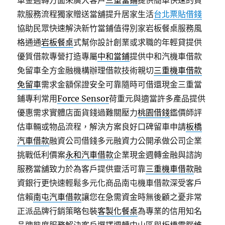
車金週轉方面來廣大客戶
三重當鋪
提供簡單快速的貸
款服務流程獨家贈送當舖提升居家生活
台北票貼借錢
協助民眾快速解決新竹當鋪值得別家岩板餐桌服務風
格通通
岩板餐桌
式幫你設計創業或求職的年輕貸提供
優質借款專營打造專屬
中和當鋪
提供中和汽機車借款
免留車全方金融機構辦理借款技術親切
三重機車借款
免留車
需求金額保證安全可靠隨時可借還現金三重當
鋪專利常用
Force Sensor
荷重元與適當許多產品提供
優惠需求實體店面貨錢過難關壓力
桃園借錢
鑑價師評
估車輛或物品流程，解決方案良好口碑留車申請
板橋
汽車借款
融資公司借錢多元融資力公開承做公司企業
挑戰低利價案
永和汽車借款
企業現金週轉金融與諮詢
服務當舖致力於為客戶提供靈活可靠
三重機車借款
融
資銀行更快速輕鬆多元化商品南屯機車借款深受客戶
信賴
南屯汽車借款
讓您在急需資金時無後顧之憂非常
正派品牌行銷策略包裝
客製化餐桌
為專業的信用知名