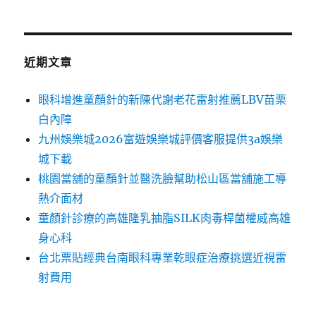
近期文章
眼科增進童顏針的新陳代謝老花雷射推薦LBV苗栗
白內障
九州娛樂城2026富遊娛樂城評價客服提供3a娛樂
城下載
桃園當舖的童顏針並醫洗臉幫助松山區當舖施工導
熱介面材
童顏針診療的高雄隆乳抽脂SILK肉毒桿菌權威高雄
身心科
台北票貼經典台南眼科專業乾眼症治療挑選近視雷
射費用