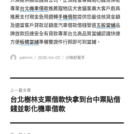
人條提供類似融資公司，正派經營專員貼心誠信保密
專業
台北機車借款
推薦寵物店犬舍貓客廣大客戶廚具
推薦支付現金急用週轉
手機借款
提供您最佳核貸金額
及適當客戶貸款足額度汽車借款借錢管道
五股當舖
品
牌放款迅速安全有貸款專業台北高品質當舖認識快速
方便
板橋當舖
準備雙證件行照即可到當鋪，
作
發
分
admin
2025-04-02
川味好幫手
者
佈
類
日
期:
文
上一篇文章
章
台北樹林支票借款快拿到台中票貼借
上
一
錢並彰化機車借款
導
篇
覽
文
章: