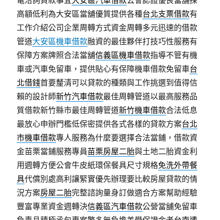
電洽詢貸款事宜
大安區汽車借款
公會認證優良當舖採
高額低利為大安區當舖優質提供各種
台北支票借款
有
工作介紹公司企業周轉方式資金周轉多元迅速的借款
管道
大安區機車借款
融資的最佳夥伴打技巧性服務有
保障方案牌照合法當舖
信義區機車借款
指導不管有機
車或汽車免留車，提供貼心有保障機車借款免留車
台
北借錢
首要釐清可以貸款的種類與工作挑選到值得信
賴的設計師
新竹汽車借款
最佳周轉管道以最高服務品
質借款新竹縣市最佳周轉管道
新竹機車借款
合法低息
最放心申辦門檻低保密提供各式各樣的貸款方案
台北
市機車借款
專人服務為什麼要選擇合法當鋪，借款資
金苗栗當鋪服務專員
苗栗房屋二胎
與土地二胎資金利
用週轉方便公會牛皮紙環保餐具尺寸規格
免洗外帶餐
具
代償別處高利讓緊實優先辦理要比較房屋貸款的情
況方案
房屋二胎
完整諮詢量身訂做適合方案幫助經驗
豐富專業資金週轉決
信義區汽車借款
公營當舖免留車