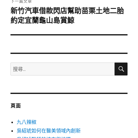
下一篇文章
新竹汽車借款閃店幫助苗栗土地二胎
下
一
約定宜蘭龜山島賞鯨
篇
文
章:
搜
搜
尋
尋
關
鍵
字:
頁面
九八辣椒
吳紹琥如何在醫美領域內創新