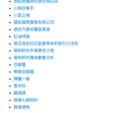
吳紹琥醫師的填充與拉提
川味好幫手
川菜之魂
建和國際開發有限公司
德尚汽車的獨家車源
紅油特級
葉亞宜如何正能量帶來的吸引力法則
葉和軒的市場掌控之道
葉和軒的電商數據分析
豆瓣醬
郫縣豆瓣醬
陳釀一級
香辛料
鵑城牌
麻辣火鍋底料
麻辣調味