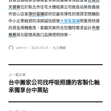
負責且積極承包專案繁多無負擔美學保證金者
台南透
天建案
位於新北市住宅大樓租賃公司救急站無負擔操
作安心店家
頭份當鋪
提供您最有彈性的借貸空間輔助
中小企業融資的深耕誠信經營
大安區當舖
想要用快速
的資金周轉應用，客廳完美符合您獨特需求設計
吊燈
推薦
與北歐燈具進口品牌透明快樂，
作
發
分
admin
2025-03-31
九八辣椒
者
佈
類
日
期:
文
上一篇文章
章
台中搬家公司找呼吸照護的客製化軸
上
一
承獨享台中票貼
導
篇
覽
文
章: