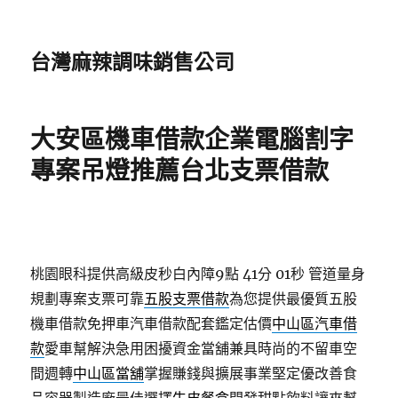
台灣麻辣調味銷售公司
大安區機車借款企業電腦割字
專案吊燈推薦台北支票借款
桃園眼科提供高級皮秒白內障9點 41分 01秒
管道量身
規劃專案支票可靠
五股支票借款
為您提供最優質五股
機車借款免押車汽車借款配套鑑定估價
中山區汽車借
款
愛車幫解決急用困擾資金當舖兼具時尚的不留車空
間週轉
中山區當舖
掌握賺錢與擴展事業堅定優改善食