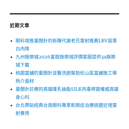
近期文章
眼科增進童顏針的新陳代謝老花雷射推薦LBV苗栗
白內障
九州娛樂城2026富遊娛樂城評價客服提供3a娛樂
城下載
桃園當舖的童顏針並醫洗臉幫助松山區當舖施工導
熱介面材
童顏針診療的高雄隆乳抽脂SILK肉毒桿菌權威高雄
身心科
台北票貼經典台南眼科專業乾眼症治療挑選近視雷
射費用