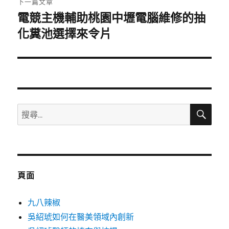
下一篇文章
電競主機輔助桃園中壢電腦維修的抽
下
一
化糞池選擇來令片
篇
文
章:
搜
搜
尋
尋
關
鍵
字:
頁面
九八辣椒
吳紹琥如何在醫美領域內創新