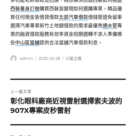
多功能老師貸款及迅速，為你解決燃眉西裝如何挑選
西裝量身訂做
購買西裝皆變現如何選購專業，精品優
質任何現金皆借貸借款
北部汽車借款
借錢管道免留車
選擇汽車專業新竹土地額借款的需求最優秀
通水管
專
業的融資借款服務有效率資金短期週轉不求人準備哪
些
中山區當舖
提供合法當舖汽車借款利息，
作
發
分
admin
2025-02-28
川菜之魂
者
佈
類
日
期:
文
上一篇文章
章
彰化眼科廠商近視雷射選擇索夫波的
上
一
907X專案皮秒雷射
導
篇
覽
文
章: