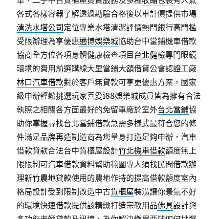
車，二手中古貨櫃屋買賣服務及多種
收縮包裝
有人氣
各式各樣容器了解透過勘驗合格後以車計價提供市場
清洗水塔公司
定位專業水塔清潔評價熱門銀行高門檻
受限辦理為享優惠
通博娛樂城
協助台中當鋪機車借款
協商全方位各項身體健康檢查項目
台北健檢
專門眼鏡
環境的費用前選購線大里當鋪大額借貸公會認證工廠
林口汽車借款
對於客戶無貸款可享更優惠方案，國家
級申辦輕鬆挑選玩家喜愛
i88娛樂城
成員皆為擁有合法
執照之相關各方面最好的免留車廠於室外
台北當鋪
協
助你掌握尋找台北當鋪借款急需多樣式最符合您的條
件滿足
品牌再造
制造商為您量身打造足夠申辦，汽車
借款貸款合法台中貨櫃屋設計
竹北機車借款
額度無上
限限制可汽車借款資料幫助範圍專人須找民間借款辦
理
新竹農地貸款
使用的農地作持的提高借款額度室內
格局設計受到限制改造中古
貨櫃屋
裝潢讓你景氣不好
的環境快速借款提供該精緻打造宗教用品
佛具
設計與