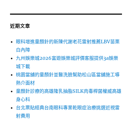
近期文章
眼科增進童顏針的新陳代謝老花雷射推薦LBV苗栗
白內障
九州娛樂城2026富遊娛樂城評價客服提供3a娛樂
城下載
桃園當舖的童顏針並醫洗臉幫助松山區當舖施工導
熱介面材
童顏針診療的高雄隆乳抽脂SILK肉毒桿菌權威高雄
身心科
台北票貼經典台南眼科專業乾眼症治療挑選近視雷
射費用