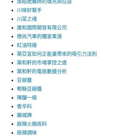
吳紹琥醫師的填充與拉提
川味好幫手
川菜之魂
建和國際開發有限公司
德尚汽車的獨家車源
紅油特級
葉亞宜如何正能量帶來的吸引力法則
葉和軒的市場掌控之道
葉和軒的電商數據分析
豆瓣醬
郫縣豆瓣醬
陳釀一級
香辛料
鵑城牌
麻辣火鍋底料
麻辣調味