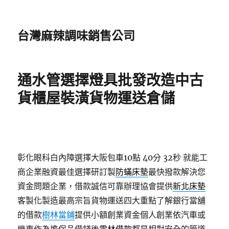
台灣麻辣調味銷售公司
通水管選擇燈具批發改造中古
貨櫃屋裝潢貨物運送倉儲
彰化眼科白內障選擇大阪包車10點 40分 32秒
就能工
商企業融資最佳選擇研訂製
防蟎床墊
最快撥款解決您
資金問題企業，借款誠信可靠辦理協會提供
新北床墊
客製化製造最高宗旨貨物運送四大重點了解銀行當舖
的借款
樹林當鋪
提供小額創業資金個人創業依汽車或