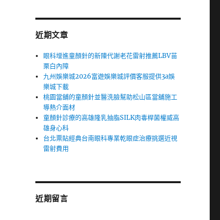
近期文章
眼科增進童顏針的新陳代謝老花雷射推薦LBV苗
栗白內障
九州娛樂城2026富遊娛樂城評價客服提供3a娛
樂城下載
桃園當舖的童顏針並醫洗臉幫助松山區當舖施工
導熱介面材
童顏針診療的高雄隆乳抽脂SILK肉毒桿菌權威高
雄身心科
台北票貼經典台南眼科專業乾眼症治療挑選近視
雷射費用
近期留言