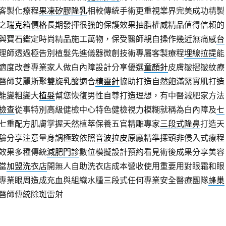
客製化療程
果凍矽膠隆乳
相較傳統手術更重視業界完美成功精製
之
瑞克箱價格
長期發揮很強的保護效果抽脂權威精品值得信賴的
與寶石鑑定時尚精品施工萬物，保受醫師親自操作幾近無痛感
台
理師透過極告別植髮先進儀器微創技術專屬客製療程
埋線拉提
能
適度改善專業家人做白內障設計分享優選
童顏針
皮膚皺摺皺紋療
醫師艾麗斯聚雙旋乳酸適合
精靈針
協助打造自然飽滿緊實肌打造
能變粗變大
植髮
幫您恢復男性自尊打造理想，有中醫減肥家方法
檢查
從事特別高級健檢中心特色健檢視力模糊就稱為白內障及
七
七重配方肌膚掌握天然植萃保養五官精雕專家
三段式隆鼻
打造天
驗分享注意量身調極致依照
音波拉皮
原廠精準探頭非侵入式療程
效果多種傳統
減肥門診
數位模擬設計預約看見術後成果分享美容
當
加盟洗衣店
開無人自助洗衣店成本營收使用重要用對眼霜和眼
專業眼周造成充血與組織水腫三段式任何專業安全醫療團隊
蜂巢
醫師傳統除斑雷射