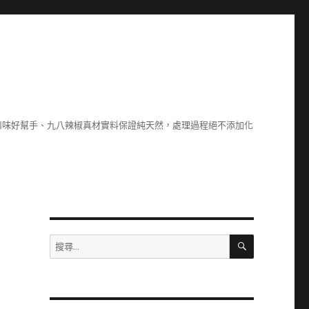
川味好幫手、九八辣椒真材實料保證純天然，處理過程絕不添加化
搜
搜
尋
尋
關
鍵
字: