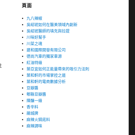
頁面
九八辣椒
吳紹琥如何在醫美領域內創新
吳紹琥醫師的填充與拉提
川味好幫手
川菜之魂
建和國際開發有限公司
德尚汽車的獨家車源
紅油特級
注
葉亞宜如何正能量帶來的吸引力法則
葉和軒的市場掌控之道
葉和軒的電商數據分析
豆瓣醬
郫縣豆瓣醬
陳釀一級
香辛料
鵑城牌
麻辣火鍋底料
麻辣調味