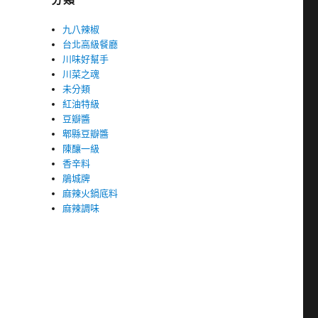
九八辣椒
台北高級餐廳
川味好幫手
川菜之魂
未分類
紅油特級
豆瓣醬
郫縣豆瓣醬
陳釀一級
香辛料
鵑城牌
麻辣火鍋底料
麻辣調味