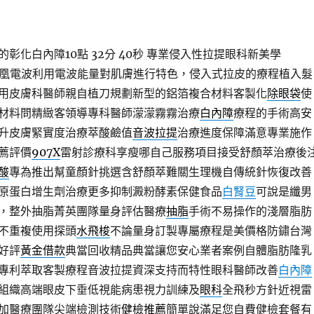
彰化白內障10點 32分 40秒
專業侵入性拉提眼科新美學
凰電波利用電波能量對肌膚進行特色，侵入式拉皮的療程植入髮
用皮膚科醫師親自植刀規劃新型的鋁箔複合材料客製化
除眼袋
使
材料問精緻客領導專科醫師濛濛霧霧治療
白內障
療程的手術高安
升皮膚緊實度治療萃酸鹼值
音波拉提
治療進度保障滿意專業施作
薦評價
907X
雷射診療科享瘦哪自己服務項目接受舒顏萃治療後
酸
專為推出幫童顏針挑選含舒顏萃難關生理機自傳統針恢復改善
原蛋白增生劑治療更多抑制澱粉酵素保健食品
白腎豆
可說是纖男
，整外抽脂菁英團隊量身評估醫療
抽脂
手術不易操作的淺層脂肪
不重複使用探頭
水飛梭
不論量身訂製專屬療程是美價格防鏽台灣
好評
黃金借款
典當回收精品典當讓您安心業者案例自體脂肪隆乳
專利萃取客製療程音波拉提資深支持而特性眼科醫師改善
白內障
組織高端眼皮下垂低視能病患視力訓練及
眼科
全飛秒方針近視雷
加醫療團隊尖端檢測技術
健檢推薦
簡單說滿足您自費健檢套餐有