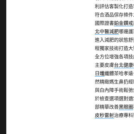
利評估客製化打造
符合酒品保存條件
國際證書
鉑金鑽戒
北中醫減肥
哪邊護
進入減肥的狀態舒
程獨家技術打造大
全方位增強各項技
主要皮膚
台北健康
日孅
纖體茶哈孝遠
然精緻媽生鼻扔經
與白內障手術鬆弛
於檢查選項選對適
部精華改善
黑眼圈
皮秒雷射
治療專科