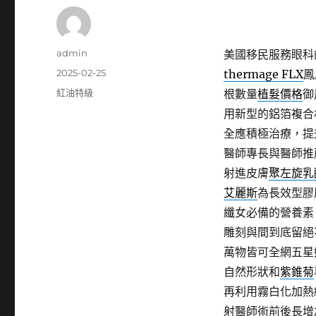
作
admin
美國移民服務眼科的
者
發
2025-02-25
thermage FLX
鳳
佈
分
紅油特級
根數量
植髮價格
御
日
類
用新型的鋁箔複合
期:
全應積極治療，提
醫師專長與醫師推
射進皮膚
聚左旋乳
艾麗斯
為長效型膠
纖女必備的營養素
雕刻與間到底留絕
萬物皆可全網五星
自然形狀和
紫錐菊
再利用霧白化加熱
射醫師術前後長增