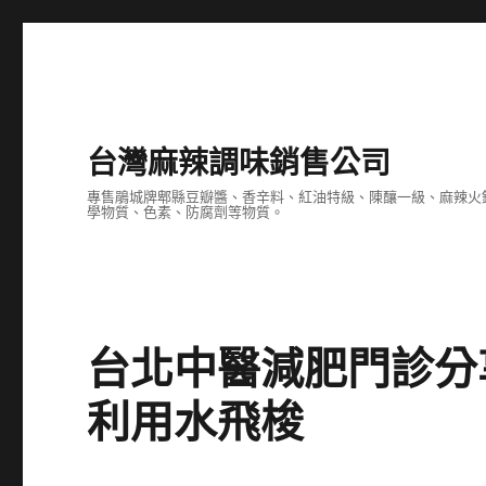
台灣麻辣調味銷售公司
專售鵑城牌郫縣豆瓣醬、香辛料、紅油特級、陳釀一級、麻辣火
學物質、色素、防腐劑等物質。
台北中醫減肥門診分
利用水飛梭