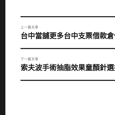
文
上一篇文章
章
台中當舖更多台中支票借款倉
上
一
導
篇
覽
文
下一篇文章
章:
索夫波手術抽脂效果童顏針選
下
一
篇
文
章: