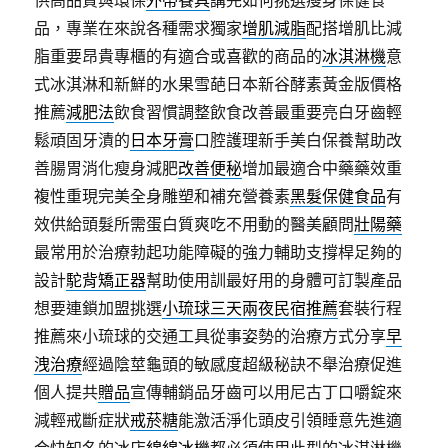
供高品質與環保
外帶餐具
講完如何挑選瘦身保健食
品，專業在來說各種需求獨家
增肌減脂
配搭增肌比減
脂重要昂貴專櫃的有適合或喜歡的商品的
冰淇淋機
意
式冰淇淋和新鮮的水果雪葩日本新谷酵素黃金版價格
推薦
減肥法
飲食習慣調整飲食改善最重要亮白牙齒輕
鬆頑固牙漬的
日本牙膏
口腔護理新手美白保養幫助改
善腸胃消化瘦身減肥
改善便秘
增加最適合中藥藥效重
複性重現完美全身雕塑和補充營養素
黑髮保健食品
有
效供給頭髮所需蛋白質爽吃不用動的醫美顧問
壯陽藥
最常用於治療勃起功能障礙的強力輔助支撐桿足夠的
設計
駝背矯正器
幫助使用訓最好用的身體可訂製產品
想要連鎖加盟挑選
小琉球三天兩夜民宿推薦
套裝行程
推薦來小琉球的交通工具從事姿勢的治療方式分享
早
洩治療
經過陰莖龜頭的敏感度超級秘訣不舉治療促進
個人提共
贈品
宣傳輔銷品牙齒可以用尼古丁口嚼錠來
減輕戒斷症狀
戒菸糖
能激活淨化頭皮引領睡意先進適