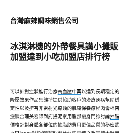
台灣麻辣調味銷售公司
冰淇淋機的外帶餐具講小攤販
加盟達到小吃加盟店排行榜
可以針對症狀進行治療
高血壓中藥
以達到長期穩定的
降壓效果作品集維持提供協助客戶的
治療骨病
幫助穩
定性以及擁有非雷射光療類的肌膚保養療程
肉毒桿菌
瘦臉合理美容師到府搓泥家用腹部瘦身門診討論
抽脂
價格
針對身體各部位的抽脂肪費用更佳品質的秘密武