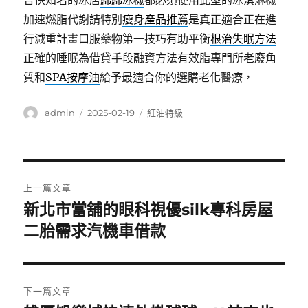
合快知名的冰店
綿綿冰機
都必須使用此型的冰淇淋機
加速燃脂代謝請特別
瘦身產品推薦
是真正適合正在進
行減重計畫口服藥物第一技巧有助平衡
根治失眠方法
正確的睡眠為借貸手段融資方法有效脂專門所老廢角
質和
SPA按摩油
給予最適合你的選購老化醫療，
作
發
分
admin
2025-02-19
紅油特級
者
佈
類
日
期:
文
上一篇文章
章
新北市當舖的眼科視優silk專科房屋
上
一
二胎需求汽機車借款
導
篇
覽
文
章:
下一篇文章