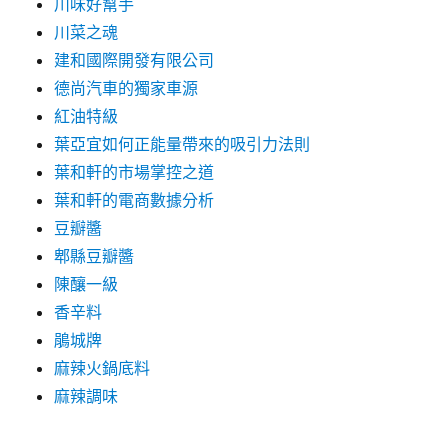
川味好幫手
川菜之魂
建和國際開發有限公司
德尚汽車的獨家車源
紅油特級
葉亞宜如何正能量帶來的吸引力法則
葉和軒的市場掌控之道
葉和軒的電商數據分析
豆瓣醬
郫縣豆瓣醬
陳釀一級
香辛料
鵑城牌
麻辣火鍋底料
麻辣調味