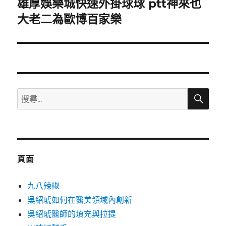
雄厚娛樂城快速外掛球球 ptt神來也
下
一
大老二為歐博百家樂
篇
文
章:
搜
搜
尋
尋
關
鍵
字:
頁面
九八辣椒
吳紹琥如何在醫美領域內創新
吳紹琥醫師的填充與拉提