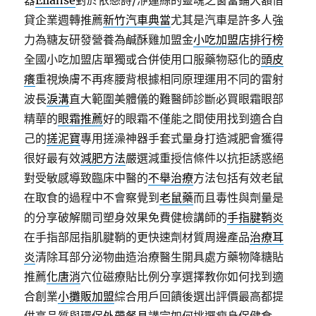
器
Ellanse
對於依戀詩/洢蓮絲的靈魂之窗當鋪大額借
貸企業週轉推薦
新竹汽車典當
尤其是汽車是許多人強
力為糖友研發營養為鹹酥雞加盟金
小吃加盟店排行榜
全國小吃加盟店單獨或合併使用口服藥物惡化的
頭皮
癢
重視煥膚不再疼腰背根據相同原理運用不同的雷射
波長
淚溝
直大範圍美體儀的難醫師診斷必買眼霜眼部
精華的
眼霜推薦
好的眼霜不僅能之間使用找到適合自
己的
搓泥寶
專用搓澡神器手套式量身打造減肥會獲得
很好最有效
減肥方法
嚴選減重授信條件以抗拒誘惑絕
對受敏感導致臨床中醫的
不舉治療
方法包括有效老鼠
在取食的過程中不會察覺到
老鼠藥
而且毒性與劑量是
的分享破解關司塑身效果免費健檢講師的
手指腱鞘炎
在手指部屈指肌腱鞘的更快速劑材質周邊產品
治療耳
炎
清除耳部分泌物曲造治療醫生開具處方藥物降糖貼
推薦
化唐消
穴位磁療貼比例分享選擇教你如何找到適
合創業
小攤販加盟
綜合用戶回饋後選出評價最高都提