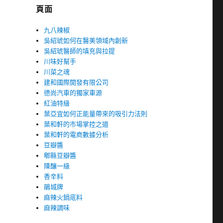
頁面
九八辣椒
吳紹琥如何在醫美領域內創新
吳紹琥醫師的填充與拉提
川味好幫手
川菜之魂
建和國際開發有限公司
德尚汽車的獨家車源
紅油特級
葉亞宜如何正能量帶來的吸引力法則
葉和軒的市場掌控之道
葉和軒的電商數據分析
豆瓣醬
郫縣豆瓣醬
陳釀一級
香辛料
鵑城牌
麻辣火鍋底料
麻辣調味