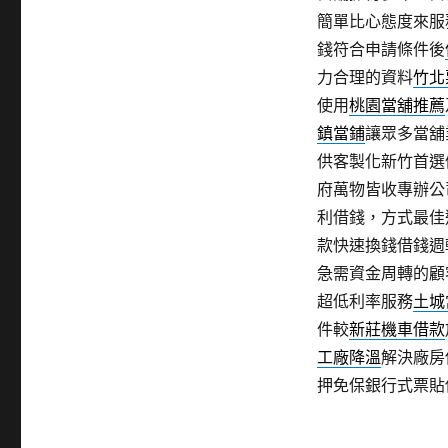
簡單比心態度來服
錢符合申請條件後
力合理的資料
竹北
使用
桃園當舖推薦
鎮當鋪
讓眾多當舖
供客製化新竹首選
府萬物皆收專辦公
利借錢，方式最佳
款快速換錢借錢週
急需資金周轉的顧
超低利率服務
土城
件較
新莊機車借款
工廠降溫
解決廠房
押免保銀行式票貼