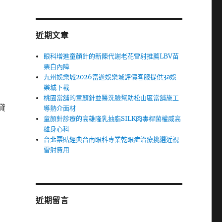
近期文章
眼科增進童顏針的新陳代謝老花雷射推薦LBV苗
栗白內障
九州娛樂城2026富遊娛樂城評價客服提供3a娛
樂城下載
桃園當舖的童顏針並醫洗臉幫助松山區當舖施工
貸
導熱介面材
童顏針診療的高雄隆乳抽脂SILK肉毒桿菌權威高
雄身心科
台北票貼經典台南眼科專業乾眼症治療挑選近視
雷射費用
近期留言