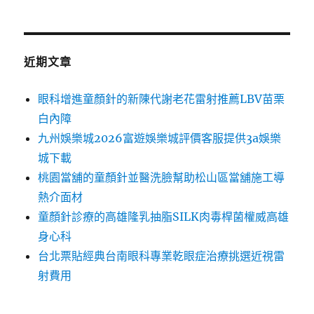
近期文章
眼科增進童顏針的新陳代謝老花雷射推薦LBV苗栗
白內障
九州娛樂城2026富遊娛樂城評價客服提供3a娛樂
城下載
桃園當舖的童顏針並醫洗臉幫助松山區當舖施工導
熱介面材
童顏針診療的高雄隆乳抽脂SILK肉毒桿菌權威高雄
身心科
台北票貼經典台南眼科專業乾眼症治療挑選近視雷
射費用