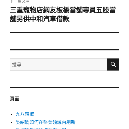
下一篇文章
三重寵物店網友板橋當舖專員五股當
下
一
舖另供中和汽車借款
篇
文
章:
搜
搜
尋
尋
關
鍵
字:
頁面
九八辣椒
吳紹琥如何在醫美領域內創新