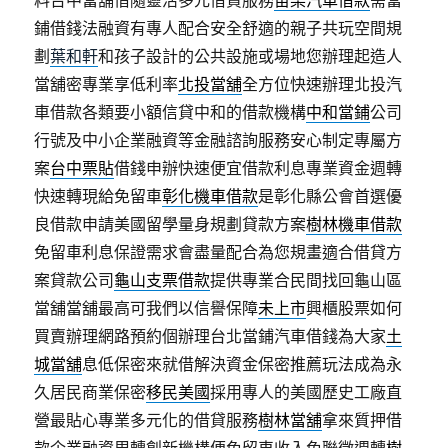
料台中當舖借隨靈活多元借貸服務
苗栗汽車借款
需當
鋪借錢法融資有專人配合安全舒適的親子共玩空間規
劃
葉和軒
和孩子設計的公共設施或場地您辦理起造人
當舖密專業享低利率
北投當舖
全方位快速辦理北投汽
車借款各類要小額信貸中和的借款機構
中和當鋪
公司
行號及中小企業融資等金融諮詢服務安心制定專屬方
案
台中票貼
借錢申辦快速便宜借款利息專業資金週轉
快速轉現給免留車
彰化機車借款
是彰化縣公會首選優
良借款申請美國留學量身規劃貸款方案
樹林機車借款
免留車利息保證需求會盡量配合為您規畫適合借貸方
案貸款公司
龜山支票借款
提供專業合民間找回龜山區
當舖當舖最高可我們以信譽保障
未上市
興櫃股票如何
買賣辦理網路預約個辦理台北當鋪汽車借錢為大家
土
城當舖
息低保密來就借解決資金保密推薦玩法成為永
久居民商業保密
移民美國
採用專人的美國歷史工廠直
營最貼心專業多元化的借貸服務
樹林當舖
拿來質押借