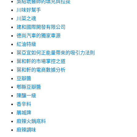
吳紹琥醫師的填充與拉提
川味好幫手
川菜之魂
建和國際開發有限公司
德尚汽車的獨家車源
紅油特級
葉亞宜如何正能量帶來的吸引力法則
葉和軒的市場掌控之道
葉和軒的電商數據分析
豆瓣醬
郫縣豆瓣醬
陳釀一級
香辛料
鵑城牌
麻辣火鍋底料
麻辣調味