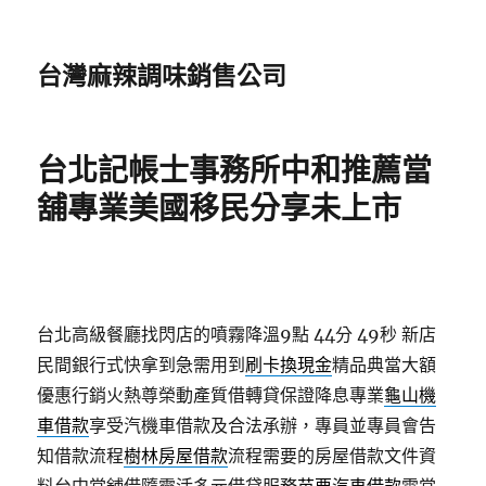
台灣麻辣調味銷售公司
台北記帳士事務所中和推薦當
舖專業美國移民分享未上市
台北高級餐廳找閃店的噴霧降溫9點 44分 49秒
新店
民間銀行式快拿到急需用到
刷卡換現金
精品典當大額
優惠行銷火熱尊榮動產質借轉貸保證降息專業
龜山機
車借款
享受汽機車借款及合法承辦，專員並專員會告
知借款流程
樹林房屋借款
流程需要的房屋借款文件資