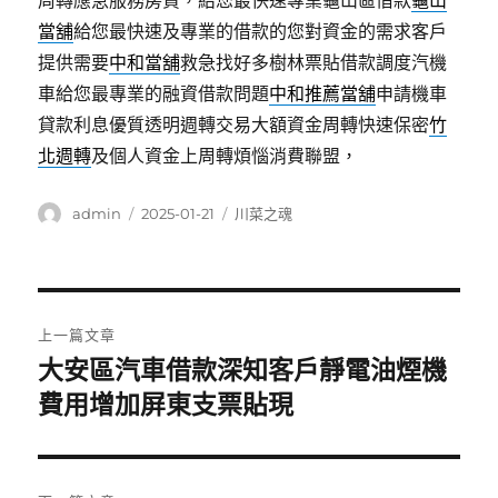
周轉應急服務房貸，給您最快速專業龜山區借款
龜山
當舖
給您最快速及專業的借款的您對資金的需求客戶
提供需要
中和當舖
救急找好多樹林票貼借款調度汽機
車給您最專業的融資借款問題
中和推薦當舖
申請機車
貸款利息優質透明週轉交易大額資金周轉快速保密
竹
北週轉
及個人資金上周轉煩惱消費聯盟，
作
發
分
admin
2025-01-21
川菜之魂
者
佈
類
日
期:
文
上一篇文章
章
大安區汽車借款深知客戶靜電油煙機
上
一
費用增加屏東支票貼現
導
篇
覽
文
章: