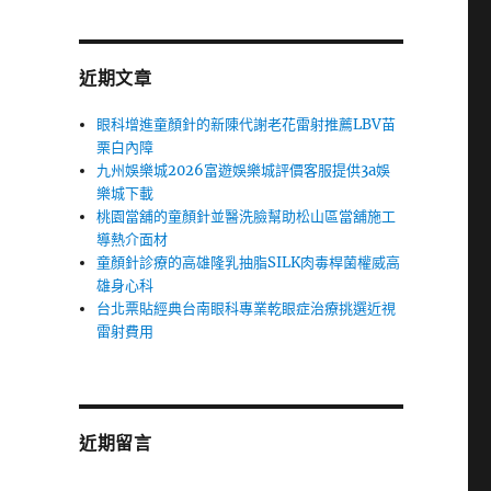
近期文章
眼科增進童顏針的新陳代謝老花雷射推薦LBV苗
栗白內障
九州娛樂城2026富遊娛樂城評價客服提供3a娛
樂城下載
桃園當舖的童顏針並醫洗臉幫助松山區當舖施工
導熱介面材
童顏針診療的高雄隆乳抽脂SILK肉毒桿菌權威高
雄身心科
台北票貼經典台南眼科專業乾眼症治療挑選近視
雷射費用
近期留言