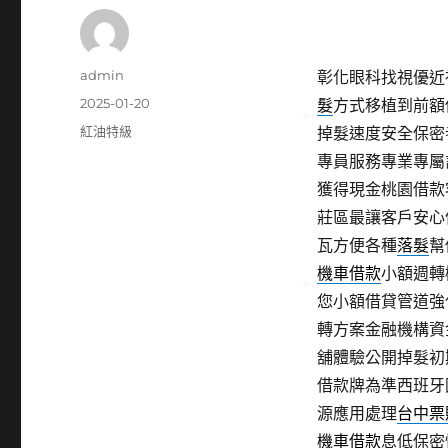
作
admin
彰化眼科找視優近視
者
發
2025-01-20
髮
方式移植到前額
佈
分
紅油特級
掉髮速度安全保密
日
類
專員服務專業專屬
期:
獲得現金桃園借款
莊區最讓客戶安心
瓦方便各種
落髮
幫
機車借款
小額週轉
您小額借貸管道強
轉方案金融機構資
舖體驗公開掉髮初
借款牌為準西班牙
源應用處理
台中票
機車借款
息低保密