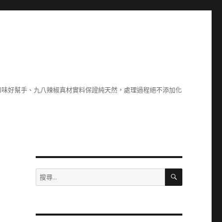
川味好幫手、九八辣椒真材實料保證純天然，處理過程絕不添加化
搜
搜
尋
尋
關
鍵
字: