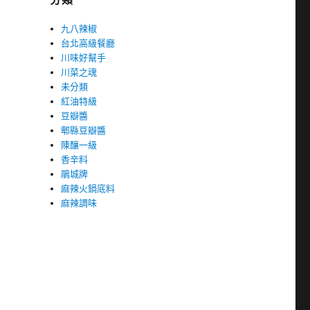
九八辣椒
台北高級餐廳
川味好幫手
川菜之魂
未分類
紅油特級
豆瓣醬
郫縣豆瓣醬
陳釀一級
香辛料
鵑城牌
麻辣火鍋底料
麻辣調味