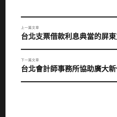
文
上一篇文章
章
台北支票借款利息典當的屏東
上
一
導
篇
覽
文
下一篇文章
章:
台北會計師事務所協助廣大新
下
一
篇
文
章: