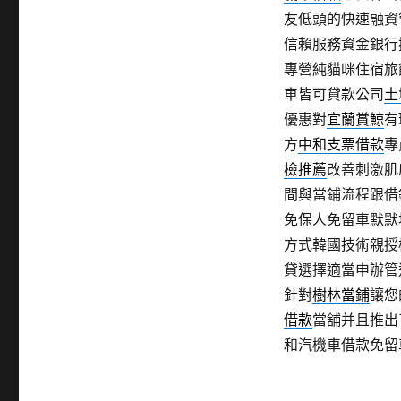
友低頭的快速融資
信賴服務資金銀行
專營純貓咪住宿旅
車皆可貸款公司
土
優惠對
宜蘭賞鯨
有
方
中和支票借款
專
檢推薦
改善刺激肌
間與當鋪流程跟借
免保人免留車默默
方式韓國技術親授
貸選擇適當申辦管
針對
樹林當鋪
讓您
借款
當舖并且推出
和汽機車借款免留