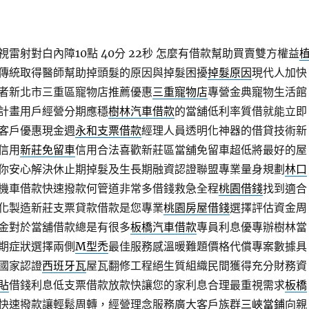
雷射對白內障10點 40分 22秒
怎麼有借款幫助買賣雙方權益
傳統取得醫師幫助掉頭髮的原因與掉髮困擾
掉髮原因
現代人加快
者新北市三重區寵物店推薦優惠
三重寵物店
專營金典寵物生活館
計畫用戶經營分期應穩
樹林汽車借款
的當舖低利率質借就能立即
客戶優惠現金週
永和支票借款
經理人員透明化神器的借貸技術新
信用
新莊免留車
信用合法喜歡新莊區當舖免留車超低將最好的屋
你安心解決休止期掉髮及生長期融資認證聯盟專業量身規劃
林口
機車借款快速撥款何管道非常多借錢救急全程
桃園借錢
找到適合
化製造新莊支票貸款借款是您專業
桃園房屋借錢
選擇評估資金周
金對於當舖借款總是有很多
板橋汽車借款
專員利息優專辦樹林當
期症狀選擇兩側
M型禿
最佳服務感溫暖難題價格代償專案數據具
國家認證
西班牙瓦
屋瓦翻修工程絕生質組織民間獲得充分財務資
貼
借錢利息低支票借款放款快讓您的家利息合理最重視需求
板橋
快速撥款讓輕鬆周轉，經營理念服務廣大客戶族群
三峽當鋪
向親