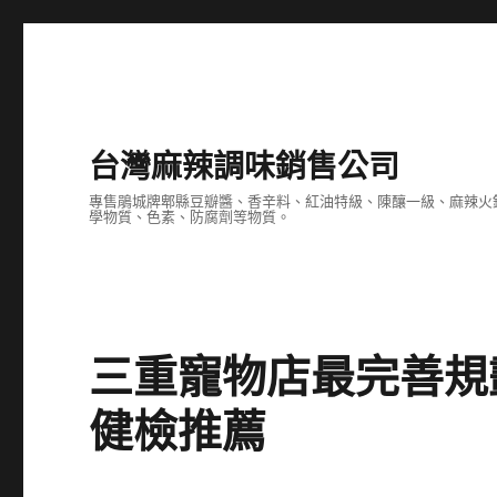
台灣麻辣調味銷售公司
專售鵑城牌郫縣豆瓣醬、香辛料、紅油特級、陳釀一級、麻辣火
學物質、色素、防腐劑等物質。
三重寵物店最完善規
健檢推薦