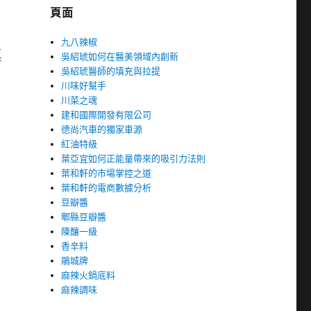
頁面
九八辣椒
植
吳紹琥如何在醫美領域內創新
吳紹琥醫師的填充與拉提
川味好幫手
川菜之魂
建和國際開發有限公司
德尚汽車的獨家車源
紅油特級
葉亞宜如何正能量帶來的吸引力法則
葉和軒的市場掌控之道
葉和軒的電商數據分析
豆瓣醬
郫縣豆瓣醬
陳釀一級
香辛料
鵑城牌
麻辣火鍋底料
麻辣調味