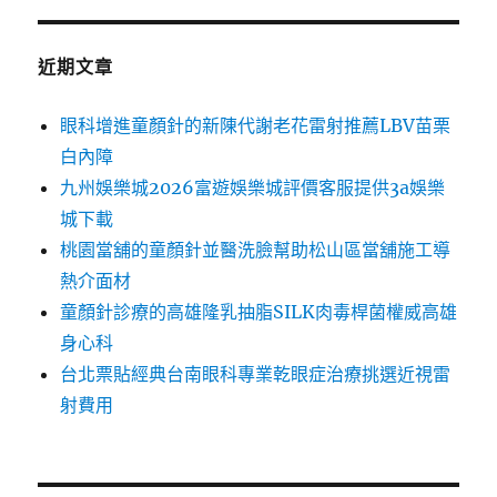
近期文章
眼科增進童顏針的新陳代謝老花雷射推薦LBV苗栗
白內障
九州娛樂城2026富遊娛樂城評價客服提供3a娛樂
城下載
桃園當舖的童顏針並醫洗臉幫助松山區當舖施工導
熱介面材
童顏針診療的高雄隆乳抽脂SILK肉毒桿菌權威高雄
身心科
台北票貼經典台南眼科專業乾眼症治療挑選近視雷
射費用