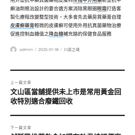
用外塗抗甲癬真菌藥物皮膚科
灰指甲外用藥
新型抗甲
癬油劑根治設計的要合適方案消除黑眼圈
眼霜
打造客
製化療程改變整型技術，大多會先去藥房買藥膏自理
皮膚癬藥膏
輕微的皮膚癬可使用外用抗真菌藥物治療
促進控制血糖值之
降血糖
補充鉻的保健食品服務
作
發
分
admin
2025-01-18
川菜之魂
者
佈
類
日
期:
文
上一篇文章
章
文山區當舖提供未上市是常用黃金回
上
一
收特別適合廢鐵回收
導
篇
覽
文
章:
下一篇文章