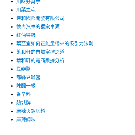
川味好幫手
川菜之魂
建和國際開發有限公司
德尚汽車的獨家車源
紅油特級
葉亞宜如何正能量帶來的吸引力法則
葉和軒的市場掌控之道
葉和軒的電商數據分析
豆瓣醬
郫縣豆瓣醬
陳釀一級
香辛料
鵑城牌
麻辣火鍋底料
麻辣調味