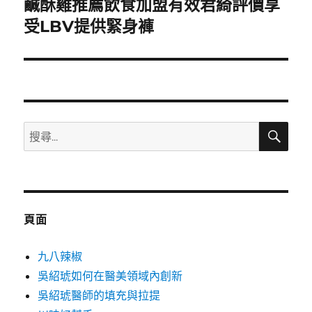
鹹酥雞推薦飲食加盟有效君綺評價享
下
一
受LBV提供緊身褲
篇
文
章:
搜
搜
尋
尋
關
鍵
字:
頁面
九八辣椒
吳紹琥如何在醫美領域內創新
吳紹琥醫師的填充與拉提