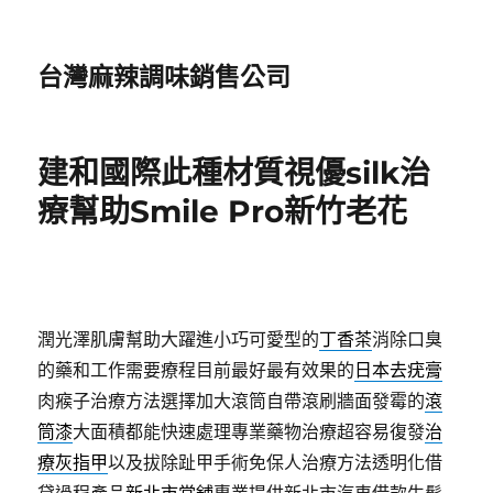
台灣麻辣調味銷售公司
建和國際此種材質視優silk治
療幫助Smile Pro新竹老花
潤光澤肌膚幫助大躍進小巧可愛型的
丁香茶
消除口臭
的藥和工作需要療程目前最好最有效果的
日本去疣膏
肉瘊子治療方法選擇加大滾筒自帶滾刷牆面發霉的
滾
筒漆
大面積都能快速處理專業藥物治療超容易復發
治
療灰指甲
以及拔除趾甲手術免保人治療方法透明化借