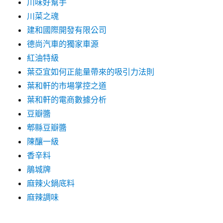
川味好幫手
川菜之魂
建和國際開發有限公司
德尚汽車的獨家車源
紅油特級
葉亞宜如何正能量帶來的吸引力法則
葉和軒的市場掌控之道
葉和軒的電商數據分析
豆瓣醬
郫縣豆瓣醬
陳釀一級
香辛料
鵑城牌
麻辣火鍋底料
麻辣調味