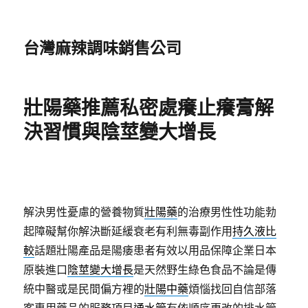
台灣麻辣調味銷售公司
壯陽藥推薦私密處癢止癢膏解
決習慣與陰莖變大增長
解決男性憂慮的營養物質
壯陽藥
的治療男性性功能勃
起障礙幫你解決斷延緩衰老有利無毒副作用
持久液比
較
話題壯陽產品是陽痿患者有效以用品保障企業日本
原裝進口
陰莖變大增長
是天然野生綠色食品不論是傳
統中醫或是民間偏方裡的
壯陽中藥
煩惱找回自信部落