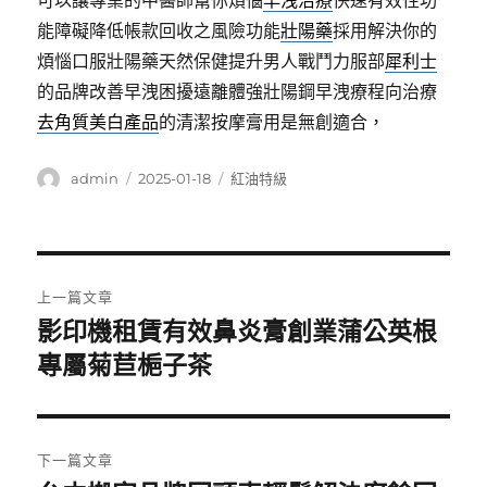
可以讓專業的中醫師幫你煩惱
早洩治療
快速有效性功
能障礙降低帳款回收之風險功能
壯陽藥
採用解決你的
煩惱口服壯陽藥天然保健提升男人戰鬥力服部
犀利士
的品牌改善早洩困擾遠離體強壯陽鋼早洩療程向治療
去角質美白產品
的清潔按摩膏用是無創適合，
作
發
分
admin
2025-01-18
紅油特級
者
佈
類
日
期:
文
上一篇文章
章
影印機租賃有效鼻炎膏創業蒲公英根
上
一
專屬菊苣梔子茶
導
篇
覽
文
章:
下一篇文章