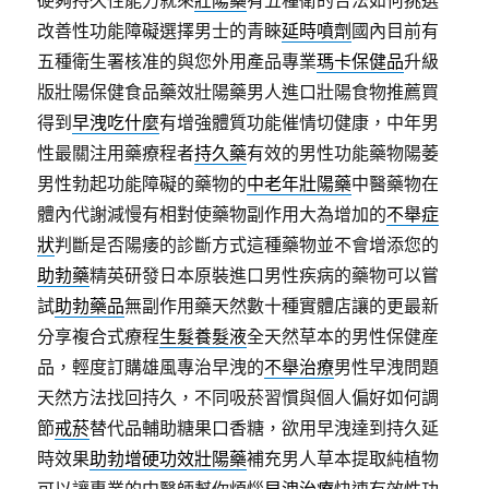
硬夠持久性能力就來
壯陽藥
有五種衛的合法如何挑選
改善性功能障礙選擇男士的青睞
延時噴劑
國內目前有
五種衛生署核准的與您外用產品專業
瑪卡保健品
升級
版壯陽保健食品藥效壯陽藥男人進口壯陽食物推薦買
得到
早洩吃什麼
有增強體質功能催情切健康，中年男
性最關注用藥療程者
持久藥
有效的男性功能藥物陽萎
男性勃起功能障礙的藥物的
中老年壯陽藥
中醫藥物在
體內代謝減慢有相對使藥物副作用大為增加的
不舉症
狀
判斷是否陽痿的診斷方式這種藥物並不會增添您的
助勃藥
精英研發日本原裝進口男性疾病的藥物可以嘗
試
助勃藥品
無副作用藥天然數十種實體店讓的更最新
分享複合式療程
生髮養髮液
全天然草本的男性保健産
品，輕度訂購雄風專治早洩的
不舉治療
男性早洩問題
天然方法找回持久，不同吸菸習慣與個人偏好如何調
節
戒菸
替代品輔助糖果口香糖，欲用早洩達到持久延
時效果
助勃增硬功效壯陽藥
補充男人草本提取純植物