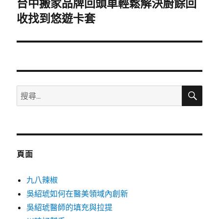
台中搬家品牌回頭車輕鬆解決廚餘回
下
一
收找到悠遊卡套
篇
文
章:
搜
搜
尋
尋
關
鍵
字:
頁面
九八辣椒
吳紹琥如何在醫美領域內創新
吳紹琥醫師的填充與拉提