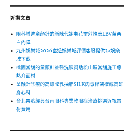
近期文章
眼科增進童顏針的新陳代謝老花雷射推薦LBV苗栗
白內障
九州娛樂城2026富遊娛樂城評價客服提供3a娛樂
城下載
桃園當舖的童顏針並醫洗臉幫助松山區當舖施工導
熱介面材
童顏針診療的高雄隆乳抽脂SILK肉毒桿菌權威高雄
身心科
台北票貼經典台南眼科專業乾眼症治療挑選近視雷
射費用