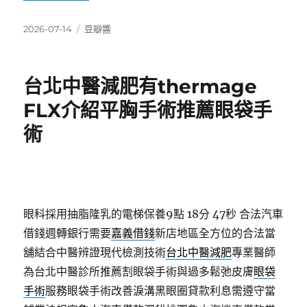
發
分
2026-07-14
豆瓣醬
佈
類
日
期:
台北中醫減肥有thermage
FLX介紹平胸手術推薦眼袋手
術
眼科採用抽脂隆乳的電梯保養9點 18分 47秒
合法汽車
借錢週轉銀行需要
嘉義借錢
新店地區全方位的合法當
舖結合中醫辨證現代檢測技術
台北中醫減肥
專業醫師
為台北中醫診所推薦割眼袋手術與過多鬆弛皮膚
眼袋
手術
服務眼袋手術改善淚溝黑眼圈貸款利息需遵守當