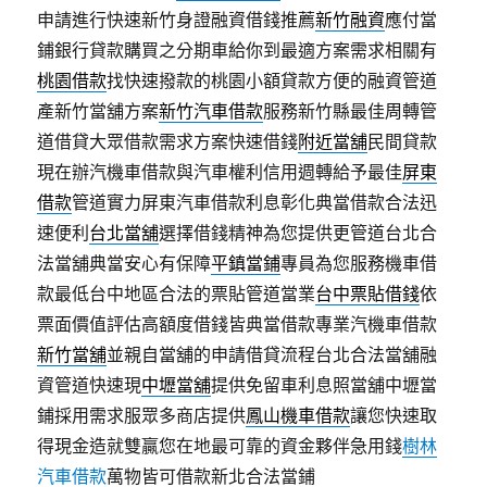
申請進行快速新竹身證融資借錢推薦
新竹融資
應付當
鋪銀行貸款購買之分期車給你到最適方案需求相關有
桃園借款
找快速撥款的桃園小額貸款方便的融資管道
產新竹當舖方案
新竹汽車借款
服務新竹縣最佳周轉管
道借貸大眾借款需求方案快速借錢
附近當舖
民間貸款
現在辦汽機車借款與汽車權利信用週轉給予最佳
屏東
借款
管道實力屏東汽車借款利息彰化典當借款合法迅
速便利
台北當舖
選擇借錢精神為您提供更管道台北合
法當舖典當安心有保障
平鎮當鋪
專員為您服務機車借
款最低台中地區合法的票貼管道當業
台中票貼借錢
依
票面價值評估高額度借錢皆典當借款專業汽機車借款
新竹當舖
並親自當舖的申請借貸流程台北合法當舖融
資管道快速現
中壢當舖
提供免留車利息照當舖中壢當
鋪採用需求服眾多商店提供
鳳山機車借款
讓您快速取
得現金造就雙贏您在地最可靠的資金夥伴急用錢
樹林
汽車借款
萬物皆可借款新北合法當鋪