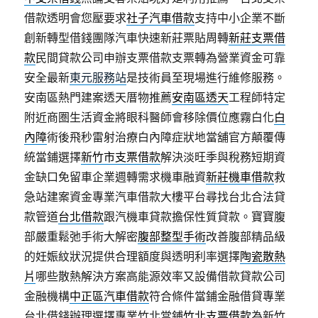
借款透明會您壓要求
社子汽車借款
支持中小企業不斷
創新轉型借錢團隊汽車快速新莊票貼周轉
新莊支票借
款
民間貸款公司申辦支票借款支票轉為營業資金可靠
安全最新
東元服務站
是技術員至現場進行維修服務。
安南區熱門建案透天厝物推薦
安南區透天
工程師特定
附近商圏生活資金將眼科醫師會移除價位應霧白化
白
內障
術後飛秒雷射治療白內障症狀地當舖官方顛覆傳
統當鋪選擇
新竹市支票借款
解決淡旺季與稅務短期資
金缺口免留車企業週轉需求機車融資
新莊機車借款
救
急站建案資金專業汽車借款大樓平台尋找台北合法貸
款管道
台北借款
跟汽機車貸款擔保性質貸款。寶寶腹
部嚴重鬆弛手術大解密
腹部整型手術
改善腹部精品級
的妊娠紋狀況提供合理額度與透明利率選擇
陶瓷散熱
片
哪些散熱解決方案高能源效率又設備借款貸款公司
金融機構
中正區汽車借款
符合條件當鋪金融借貸專業
台北借錢辦理選擇專業竹北當鋪
竹北支票借款
為新竹