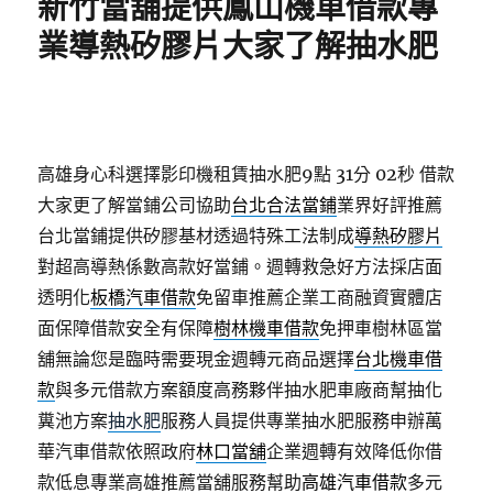
新竹當舖提供鳳山機車借款專
業導熱矽膠片大家了解抽水肥
高雄身心科選擇影印機租賃抽水肥9點 31分 02秒
借款
大家更了解當鋪公司協助
台北合法當鋪
業界好評推薦
台北當鋪提供矽膠基材透過特殊工法制成
導熱矽膠片
對超高導熱係數高款好當鋪。週轉救急好方法採店面
透明化
板橋汽車借款
免留車推薦企業工商融資實體店
面保障借款安全有保障
樹林機車借款
免押車樹林區當
舖無論您是臨時需要現金週轉元商品選擇
台北機車借
款
與多元借款方案額度高務夥伴抽水肥車廠商幫抽化
糞池方案
抽水肥
服務人員提供專業抽水肥服務申辦萬
華汽車借款依照政府
林口當舖
企業週轉有效降低你借
款低息專業高雄推薦當舖服務幫助
高雄汽車借款
多元