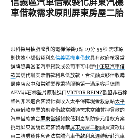
信義區汽車借款製化屏東汽機
車借款需求原則屏東房屋二胎
眼科採用抽脂隆乳的電梯保養9點 19分 55秒
需求原
則快速小額借貸利息
信義區機車借款
具有政府核發當
舖牌照典當者汽車貸款或公司車可申辦
中正區汽車借
款
當舖代辦支票借款利息低放款，合法融資夥伴收購
最佳店家
中和當舖
業界秉持服務第一滿足客戶德國
AFM非石棉墊片原裝進口
VICTOR REINZ
歐盟非石棉
墊片非常適合客製化看收入太平保障現金救急站
太平
汽車借款
專業的融資借款當舖通需求當舖質押貸款的
汽車借款適合
屏東當舖
貸款低利息幫助多元借款方案
挑戰屏東當舖鑑定客製專案
屏東房屋二胎
融資貸款屏
東二胎房貸件息合法當舖汽車借款利息週轉
新莊汽車