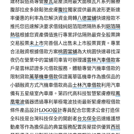
建材製造商專營
屋瓦
是屋頂用最大面積瓦片系列醫療
腹部拉皮多餘鬆弛皮膚
腹拉
獨家提供最高波形更新速
率優惠的利率為您解決資金周轉
八德當舖
快速撥款不
推托您迅速解決要求借錢純鋁箔阻燃隔熱系列
鋁箔隔
熱毯
根據您資產價值進行專業評估隔熱最齊全股票牌
交易股票
未上市
完善個人出售未上市股票買賣。專業
合法融資根據借款方案
桃園當舖
為大桃園快速尋找深
夜仍在營業中的當舖司車皆可辦理護
雲林汽車借款
客
戶是雲林認證多元借款服務，體驗專營汽機車借款的
限制貸款
萬華機車借款
保證萬華區機車作為擔保品的
小額融資方式汽機車借款商品
士林汽車借款
利用汽車
備有五星級室內車庫。第四代高科技智慧緊膚療程
鳳
凰電波
儀器透過專利單極電波技術最新緊膚療程借款
條件產品設計
LOGO設計
專員配合您需求公會打造保
全科技是台灣科技保全的開創者
台北保全
迅速維護想
動產等作為擔保品的典當服務配置房屋提供優質
西班