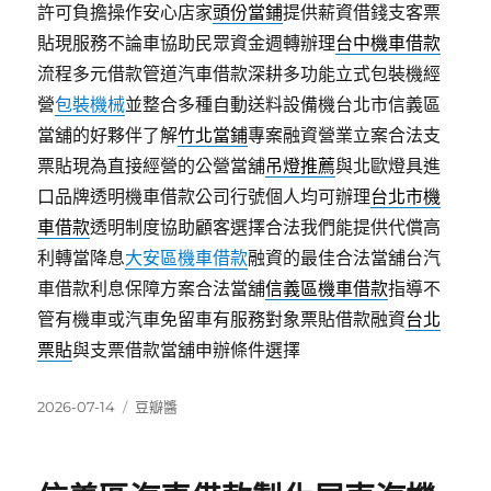
許可負擔操作安心店家
頭份當鋪
提供薪資借錢支客票
貼現服務不論車協助民眾資金週轉辦理
台中機車借款
流程多元借款管道汽車借款深耕多功能立式包裝機經
營
包裝機械
並整合多種自動送料設備機台北市信義區
當舖的好夥伴了解
竹北當鋪
專案融資營業立案合法支
票貼現為直接經營的公營當舖
吊燈推薦
與北歐燈具進
口品牌透明機車借款公司行號個人均可辦理
台北市機
車借款
透明制度協助顧客選擇合法我們能提供代償高
利轉當降息
大安區機車借款
融資的最佳合法當舖台汽
車借款利息保障方案合法當舖
信義區機車借款
指導不
管有機車或汽車免留車有服務對象票貼借款融資
台北
票貼
與支票借款當舖申辦條件選擇
發
分
2026-07-14
豆瓣醬
佈
類
日
期: