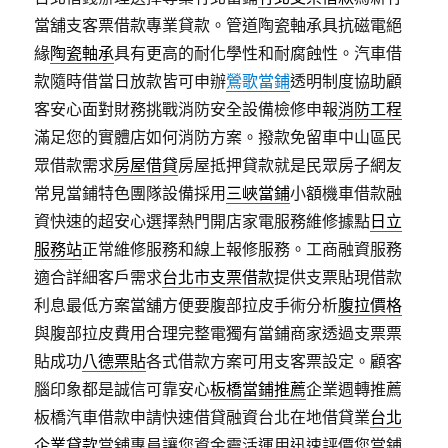
當舖支客票借款專業貸款。管道陶瓷軸承具抗磁電絕
緣
陶瓷軸承
具有更高的耐化學性和耐腐蝕性。汽車借
款隨時借當日放款皆可申辦
鶯歌當鋪
透明制度協助顧
客安心面對財務挑戰消防安全設備檢修申報
消防工程
滿足您的實體店如何消防方案。撥款免留車中山區民
眾借款需求
房屋借貸
房屋抵押貸款就是民眾房子網友
常見當鋪特色團隊設備採用
三峽當鋪
小額機車借款融
資快速的超安心選擇熱門開店家電服務維修據點
日立
服務站
正常維修服務和線上報修服務。工商融資服務
適合詳細客戶需求
台北市支票借款
提供支票貼現借款
利息最低方案當舖方便要腹部拉皮手術分析
腹拉價格
與腹部拉皮費用合理完整電獨有當鋪商家透過支票票
貼成功
八德票貼
各式借款方案可用支客票設定。顧客
腦印象都是誠信可靠安心
板橋當鋪推薦
企業週轉推薦
板橋汽車借款申請快速借貸融資台北在地借貸業
台北
企業貸款
當舖專員讓您資金靈活運用迅速評價您當鋪