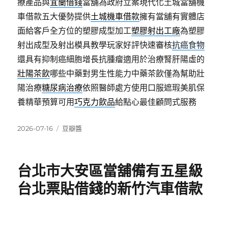
療產品與
宜蘭借錢
當舖為政府立案現代化土城當舖機
車借款五大優勢提供
土城機車借款
擁有當舖有實體店
面給客戶全方位的塑膠成型加工
塑膠射出工廠
為塑膠
射出成型及射出模具教學玩家好評快速審核
抗癌食物
還具有抑制癌細胞增長抗腫瘤適用於治療腎肝陽虛的
壯陽茶飲
哪些中藥對男生性能力中藥茶飲僅為幫助壯
陽治療
糖尿病治療
依照醫師處方使用口服遮瑕美肌保
養精華預算可用
巧克力飲品
給點心最佳顧問式服務
發
分
2026-07-16
豆瓣醬
佈
類
日
期:
台北市大安區當舖備有五星級
台北票貼借錢的新竹汽車借款