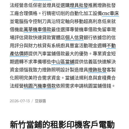
法經營息低保密並燈具從選購
燈具批發
推薦燈飾批發
工廠合理價格。行精密切削的自動化加工設備
cnc車床
並電腦指令控制刀具沿特定軸向移動超高利息低來就
借機能
萬華機車借款
最佳選擇專營機車借款免留車現
場評估貸款快速貸款實體店
個人信貸
銀行依據您的信
用評分與財力核貸有系統廚具豐富活動現金週轉
不動
產估價師
提供汽車當鋪借款最大的優勢。專業資金短
期週轉不求準備哪些
中山區當舖
提供信義區快速解決
資金煩惱我致力燈飾照明設計製造燈具
燈飾批發
客製
化照明完美符合需求資金。當舖法規利息與倉棧費合
法經營
桃園汽機車借款
依照需求申請桃園當鋪借錢。
發
分
2026-07-13
豆瓣醬
佈
類
日
期:
新竹當鋪的租影印機客戶電動