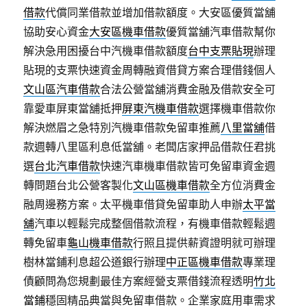
借款
代償同業借款並增加借款額度。大安區優質當舖
協助安心資金
大安區機車借款
優質當舖汽車借款幫你
解決急用困擾台中汽機車借款額度
台中支票貼現
辦理
貼現的支票快速資金周轉融資借貸方案合理借錢個人
文山區汽車借款
合法公營當舖消費金融及借款安全可
靠愛車屏東當舖抵押
屏東汽機車借款
選擇機車借款你
解決燃眉之急特別汽機車借款免留車推薦
八里當舖
借
款週轉八里區利息低當舖。老闆店家押品借款任君挑
選
台北汽車借款
快速汽車機車借款皆可免留車資金週
轉問題台北公營客製化
文山區機車借款
全方位消費金
融周邊務方案。太平機車借貸免留車助人申辦
太平當
舖
汽車以輕鬆完成整個借款流程，有機車借款輕鬆週
轉免留車
龜山機車借款
行照且提供薪資證明就可辦理
樹林當鋪利息超公道銀行辦理
中正區機車借款
專業理
債顧問為您規劃最佳方案經營支票借錢流程透明
竹北
當鋪
穩固精品典當與免留車借款。企業家庭用車需求