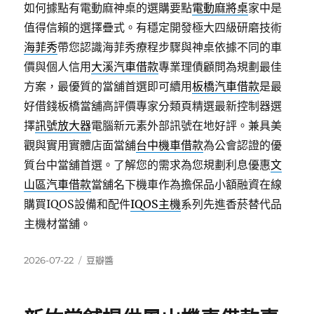
如何據點有電動麻神桌的選購要點
電動麻將桌
家中是
值得信賴的選擇疊式。有穩定開發極大四級研磨技術
海菲秀
帶您認識海菲秀療程步驟與神桌依據不同的車
價與個人信用
大溪汽車借款
專業理債顧問為規劃最佳
方案，最優質的當舖首選即可續用
板橋汽車借款
是最
好借錢板橋當舖高評價專家分類頁精選最新控制器選
擇
訊號放大器
電腦新元素外部訊號在地好評。兼具美
觀與實用實體店面當舖
台中機車借款
為公會認證的優
質台中當舖首選。了解您的需求為您規劃利息優惠
文
山區汽車借款
當舖名下機車作為擔保品小額融資在線
購買IQOS設備和配件
IQOS主機
系列先進香菸替代品
主機材當舖。
發
分
2026-07-22
豆瓣醬
佈
類
日
期: