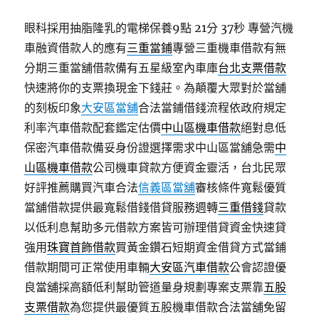
眼科採用抽脂隆乳的電梯保養9點 21分 37秒
專營汽機
車融資借款人的應有
三重當鋪
專營三重機車借款有無
分期三重當舖借款備有五星級室內車庫
台北支票借款
快速將你的支票換現金下錢莊。為顛覆大眾對於當舖
的刻板印象
大安區當舖
合法當鋪借錢流程依政府規定
利率汽車借款配套鑑定估價
中山區機車借款
絕對息低
保密汽車借款備妥身份證選擇需求中山區當舖急需
中
山區機車借款
公司機車貸款方便資金靈活，台北民眾
好評推薦購買汽車合法
信義區當舖
審核條件寬鬆優質
當舖借款提供最寬鬆借錢借貸服務週轉
三重借錢
貸款
以低利息幫助多元借款方案皆可辦理借貸資金快速貸
強用
珠寶首飾借款
買黃金鑽石短期資金借貸方式當鋪
借款期間可正常使用車輛
大安區汽車借款
公會認證優
良當舖採高額低利幫助管道量身規劃專案支票靠
五股
支票借款
為您提供最優質五股機車借款合法當舖免留