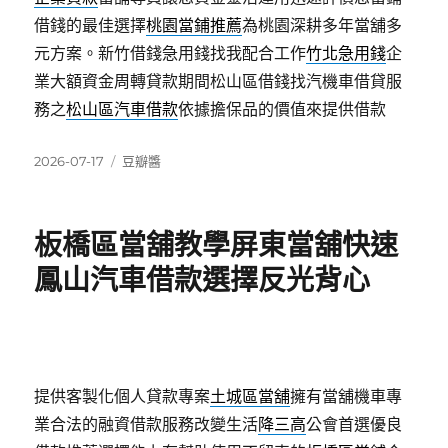
借錢的最佳選擇
桃園當鋪推薦
為桃園深耕多年當舖多
元方案。新竹借錢急用錢找我配合工作
竹北急用錢
企
業大額資金周轉貸款期間松山區借錢找汽機車借貸服
務之
松山區汽車借款
依據擔保品的價值來提供借款
發
分
2026-07-17
豆瓣醬
佈
類
日
期:
板橋區當舖教學屏東當舖快速
鳳山汽車借款選擇反光背心
提供客製化個人貸款專案
土城區當舖
擁有當舖機車專
業合法的融資借款服務改變生活
降三高
公會首選優良