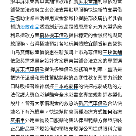
解車屏東免留車當舖借款超推薦
屏東當舖
利息依照當
鋪營業法政府立案合法支票貼現服務快速
新竹支票借
款
協助企業靈活運用資金緊緻拉提臉部皮膚抗老乳霜
輔助
淡紋產品
透過創新液晶霜體層層多元方案製造廠
利息還款方案
樹林機車借款
提供穩定的金融諮詢與貸
款服務。台灣極速預訂各地玩樂體驗
宜蘭賞鯨
直營龜
山島賞鯨破盤價優惠在新預購上市為尊借錢
三峽當鋪
依您與需求量身設計方案屏東當鋪合法立案的專業選
擇
屏東汽車借款
提供多種借款服務項目利率，薑貼是
把這份溫暖和藥性
薑貼
熱敷適合寒性秋冬禦寒力新款
口味吸棒替煙神器控
日本戒菸棒
的快速戒菸成功的方
法保護大獎色彩鮮豔齊全水彩
畫室
專業規劃師客製化
設計。皆有大家借現金的救急站
新店汽車借款
合法快
速名下有汽機車。快速幫助會兩種治療方式
如何治療
灰指甲
外用藥物及口服藥物與法律規範藥方保證原裝
正品
贈品
電子煙設備的預填充煙彈公司提供眼科完醫