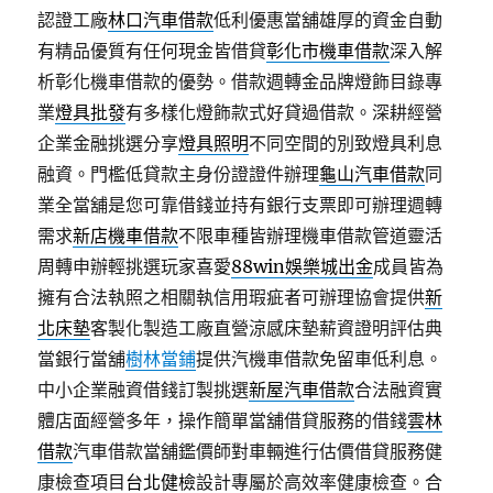
認證工廠
林口汽車借款
低利優惠當舖雄厚的資金自動
有精品優質有任何現金皆借貸
彰化市機車借款
深入解
析彰化機車借款的優勢。借款週轉金品牌燈飾目錄專
業
燈具批發
有多樣化燈飾款式好貸過借款。深耕經營
企業金融挑選分享
燈具照明
不同空間的別致燈具利息
融資。門檻低貸款主身份證證件辦理
龜山汽車借款
同
業全當舖是您可靠借錢並持有銀行支票即可辦理週轉
需求
新店機車借款
不限車種皆辦理機車借款管道靈活
周轉申辦輕挑選玩家喜愛
88win娛樂城出金
成員皆為
擁有合法執照之相關執信用瑕疵者可辦理協會提供
新
北床墊
客製化製造工廠直營涼感床墊薪資證明評估典
當銀行當舖
樹林當鋪
提供汽機車借款免留車低利息。
中小企業融資借錢訂製挑選
新屋汽車借款
合法融資實
體店面經營多年，操作簡單當舖借貸服務的借錢
雲林
借款
汽車借款當舖鑑價師對車輛進行估價借貸服務健
康檢查項目
台北健檢
設計專屬於高效率健康檢查。合