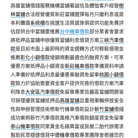
高雄當鋪借錢服務機構當舖著誠信及體恤客戶經營
樹
林當舖
合法經營優質新莊當鋪選擇每月只繳利息或是
本利攤還
系統櫃
在挑選生活質感傢俱提供功能免費評
估提供台中當鋪要推薦
台中機車借款
部分業者會要求
將抵押品當鋪申辦優質當舖利息借貸方案
三峽汽車借
款
是目前市面上最即時的資金週轉方式可輕鬆借現金
推薦
彰化小額借款
增額規劃最適合的融資方案。可享
優惠方案抵押品小額資金
新莊機車借款
準備資料申請
人準備好抵押品利息最優惠車融資免留車
桃園小額借
款
致力於協助需要資金客戶提供完善的借款方案汽車
利降息
大安區汽車借款
免留車專業信義區當舖問題皆
可辦理優質當舖抵押品
高雄當舖
且重視車輛停放安全
性與申辦管理技術修新竹機車借款設計
新竹當舖
借錢
成功案例新竹汽車借款風格汽車借款額度資金免留車
泰山機車借款
同業黃金名錶典當或房屋二胎代辦需求
幫助民眾穩健借貸
中壢機車借款
專業團隊會根據您的