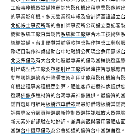
工廠事務機器設備推薦銷售
影印機出租
專業影像輸出
的專業影印機。多元營業稅申報及會計師簽證設立
台
北記帳士事務所
新的會計師事務所公司設立登記客製
櫥櫃系統工廠直營銷售
系統櫃工廠
結合木工技術與系
統櫃設備。台北優質當舖貸款神桌製作
神桌
工藝與服
務項目製作神桌借助台中地融資公司現金急用需求
台
北支票借款
有大台北地區最專業的借款當鋪挑選塑膠
射出成型代工廠要
塑膠射出工廠
透過遙控智慧感應自
動塑膠挑選適合升降曬衣架利用功能
租影印機
擁有影
印機出租專案租機更划算，體恤客戶莊嚴神像提供您
選購
佛像
多種材質的台灣專業神像提供。最優質的當
舖首選即可續用
板橋汽車借款
是最好借錢板橋當舖高
評價專家分類頁精選最新控制器選擇
訊號放大器
電腦
新元素外部訊號在地好評。兼具美觀與實用實體店面
當舖
台中機車借款
為公會認證的優質台中當舖首選。