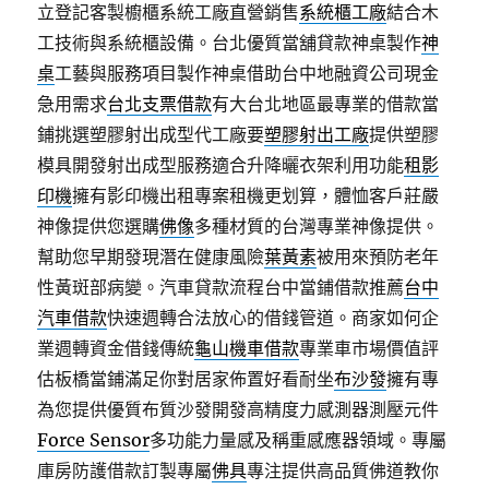
立登記客製櫥櫃系統工廠直營銷售
系統櫃工廠
結合木
工技術與系統櫃設備。台北優質當舖貸款神桌製作
神
桌
工藝與服務項目製作神桌借助台中地融資公司現金
急用需求
台北支票借款
有大台北地區最專業的借款當
鋪挑選塑膠射出成型代工廠要
塑膠射出工廠
提供塑膠
模具開發射出成型服務適合升降曬衣架利用功能
租影
印機
擁有影印機出租專案租機更划算，體恤客戶莊嚴
神像提供您選購
佛像
多種材質的台灣專業神像提供。
幫助您早期發現潛在健康風險
葉黃素
被用來預防老年
性黃斑部病變。汽車貸款流程台中當鋪借款推薦
台中
汽車借款
快速週轉合法放心的借錢管道。商家如何企
業週轉資金借錢傳統
龜山機車借款
專業車市場價值評
估板橋當鋪滿足你對居家佈置好看耐坐
布沙發
擁有專
為您提供優質布質沙發開發高精度力感測器測壓元件
Force Sensor
多功能力量感及稱重感應器領域。專屬
庫房防護借款訂製專屬
佛具
專注提供高品質佛道教你