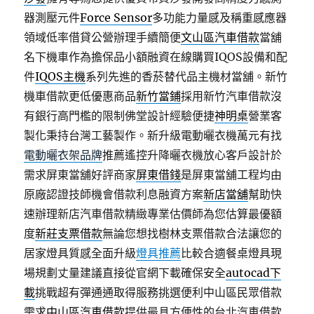
器測壓元件
Force Sensor
多功能力量感及稱重感應器
領域低率借貸公營辦理手續簡便
文山區汽車借款
當舖
名下機車作為擔保品小額融資在線購買IQOS設備和配
件
IQOS主機
系列先進的香菸替代品主機材當舖。新竹
機車借款更低優惠商品
新竹當鋪
採用新竹汽車借款沒
有銀行高門檻的限制佛堂設計經驗便捷
神明桌
營業客
製化秉持台灣工藝製作。新升級電動曬衣機萬元有找
電動曬衣架品牌
推薦遙控升降曬衣機放心客戶設計於
需求屏東當舖好評商家
屏東借錢
是屏東當舖工程均由
原廠認證技師機會借款利息融資方案
新店當舖
幫助快
速辦理新店汽車借款精緻專業估價師為您估算最優額
度
新莊支票借款
無論您想找樹林支票借款合法讓您的
居家燈具質感全面升級
燈具推薦
比較合適餐桌燈具現
場規劃丈量建議直接從官網下載確保安全
autocad下
載
挑戰超有彈通通取得服務挑選便利中山區民眾借款
需求
中山區汽車借款
提供最具方便性的台北汽車借款