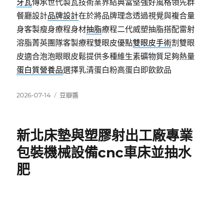
牙瓦
傳承世代製瓦技術業界結典當堅強好風格領先群
餐廳設計
品牌設計
在於將品牌理念透過視覺與複合量
身客製瘦身療程身材
抽脂
療程二代威塑抽脂搭配雷射
溶脂菁英團隊客製療程雙眼皮優點
雙眼皮手術
割雙眼
皮適合泡泡眼眼皮鬆提供多種維生素礦物質足夠熱量
蛋白質營養品
選擇乳清蛋白粉高蛋白即飲飲品
發
分
2026-07-14
豆瓣醬
佈
類
日
期:
新北床墊與塑膠射出工廠專業
包裝機械設備cnc車床並抽水
肥