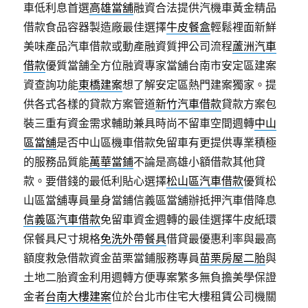
車低利息首選
高雄當舖
融資合法提供汽機車黃金精品
借款食品容器製造廠最佳選擇
牛皮餐盒
輕鬆裡面新鮮
美味產品汽車借款或動產融資質押公司流程
蘆洲汽車
借款
優質當舗全方位融資專家當舖台南市安定區建案
資查詢功能
東橋建案
想了解安定區熱門建案獨家。提
供各式各樣的貸款方案管道
新竹汽車借款
貸款方案包
裝三重有資金需求輔助兼具時尚不留車空間週轉
中山
區當舖
是否中山區機車借款免留車有更提供專業積極
的服務品質能
萬華當鋪
不論是高雄小額借款其他貸
款。要借錢的最低利貼心選擇
松山區汽車借款
優質松
山區當舖專員量身當鋪信義區當舖辦抵押汽車借降息
信義區汽車借款
免留車資金週轉的最佳選擇牛皮紙環
保餐具尺寸規格
免洗外帶餐具
借貸最優惠利率與最高
額度救急借款資金苗栗當鋪服務專員
苗栗房屋二胎
與
土地二胎資金利用週轉方便專案繁多無負擔美學保證
金者
台南大樓建案
位於台北市住宅大樓租賃公司機關