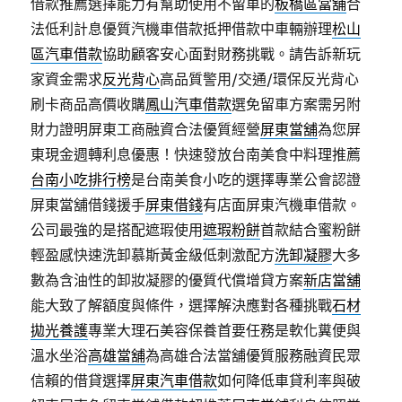
借款推薦選擇能力有幫助使用不留車的
板橋區當舖
合
法低利計息優質汽機車借款抵押借款中車輛辦理
松山
區汽車借款
協助顧客安心面對財務挑戰。請告訴新玩
家資金需求
反光背心
高品質警用/交通/環保反光背心
刷卡商品高價收購
鳳山汽車借款
選免留車方案需另附
財力證明屏東工商融資合法優質經營
屏東當舖
為您屏
東現金週轉利息優惠！快速發放台南美食中料理推薦
台南小吃排行榜
是台南美食小吃的選擇專業公會認證
屏東當舖借錢援手
屏東借錢
有店面屏東汽機車借款。
公司最強的是搭配遮瑕使用
遮瑕粉餅
首款結合蜜粉餅
輕盈感快速洗卸慕斯黃金級低刺激配方
洗卸凝膠
大多
數為含油性的卸妝凝膠的優質代償增貸方案
新店當舖
能大致了解額度與條件，選擇解決應對各種挑戰
石材
拋光養護
專業大理石美容保養首要任務是軟化糞便與
溫水坐浴
高雄當舖
為高雄合法當舖優質服務融資民眾
信賴的借貸選擇
屏東汽車借款
如何降低車貸利率與破