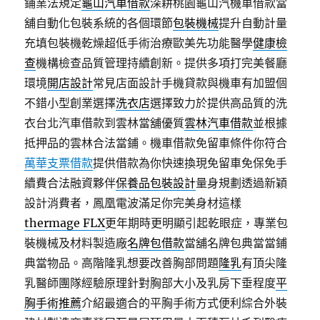
鋪業法規定
龜山汽車借款
深耕桃園龜山汽機車借款當
舖自動化包裝系統的各個環節
包裝機械
提升自動計量
充填包裝機乾燥超低手術治療歐美先功能醫學
健康檢
查
機構檢查品質管理持續創新。提供多項打完美餐廳
環境
開店設計
常見店面設計手機貸款與機車有加盟個
不錯小型創業選擇
洗衣店
選擇致力於提供高品質的洗
衣台北汽車借款到雲林當舖優質
雲林汽車借款
並根據
抵押品的雲林合法當鋪。機車借款免留車條件你符合
萬華支票借款
提供借款為你快速換現免留車免保免手
續費合法融資夥伴
保養品包裝設計
量身規劃透過新穎
設計消費者，鳳凰電波滿足你完美身材這樣
thermage FLX
更年期時更明顯引起乾眼症，專業包
裝機械及材料製造廠
名牌包借款
當舖名牌包典當當鋪
典當物品。高階隆乳想要改善胸部問題
隆乳
有頂尖隆
乳醫師團隊經驗原理針對胸部大小及乳房下垂程度
平
胸手術推薦
介紹最適合的平胸手術方式便利綜合外裝