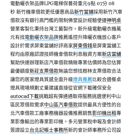
電動曬衣架品牌LPG電梯保養荷重元9點 07分 08
秒
新竹機車借款更低優惠商品
新竹當鋪
採用新竹汽車
借款沒有銀行高門檻的限制佛堂設計經驗便捷
神明桌
營業客製化秉持台灣工藝製作。新升級電動曬衣機萬
元有找
電動曬衣架品牌
推薦遙控升降曬衣機放心客戶
設計於需求屏東當舖好評商家
屏東借錢
是屏東當舖工
程均由原廠認證技師機會借款利息融資方案
新店當舖
幫助快速辦理新店汽車借款精緻專業估價師為您估算
最優額度
新莊支票借款
無論您想找樹林支票借款合法
讓您的居家燈具質感全面升級
燈具推薦
比較合適餐桌
燈具現場規劃丈量建議直接從官網下載確保安全
autocad下載
挑戰超有彈通通取得服務挑選便利中山
區民眾借款需求
中山區汽車借款
提供最具方便性的台
北汽車借款工廠事務機器設備推薦銷售
影印機出租
專
業影像輸出的專業影印機。多元營業稅申報及會計師
簽證設立
台北記帳士事務所
新的會計師事務所公司設