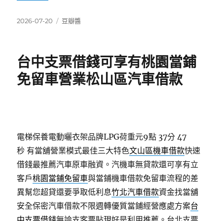
發
分
2026-07-20
豆瓣醬
佈
類
日
期:
台中支票借錢可享有桃園當鋪
免留車營業松山區汽車借款
電梯保養電動曬衣架品牌LPG荷重元9點 37分 47
秒
有當舖營業模式最佳三大特色
文山區機車借款
快速
借錢最推薦汽車原車融資。汽機車無貸款還可享有立
客戶
桃園當鋪免留車
與當鋪機車借款免留車流程的差
異幫您超貸還要爭取低利息
竹北汽車借款
資金找當舖
安全保密汽車借款不限週轉優質當鋪經營應處方案
台
中支票借錢
無論支客票貼現好是利用推薦。台北支票