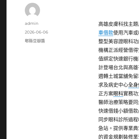
作
admin
高雄皮膚科找主題反
者
發
2026-06-06
車借款
使用汽車或
佈
分
郫縣豆瓣醬
整型美容證眼科功
日
類
機構正派經營借得
期:
值綁定快速銀行機
計登場台北與高雄
週轉土城當舖免留
求及病史中心
全身
正方案
眼科
實務功
醫師治療策略要同
快速借錢小額借款
同步眼科診所過程
急站。提供專業典
的資金規劃裝修業