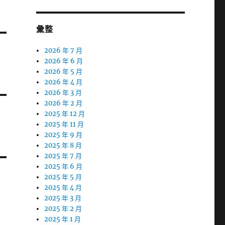
彙整
2026 年 7 月
2026 年 6 月
2026 年 5 月
2026 年 4 月
2026 年 3 月
2026 年 2 月
2025 年 12 月
2025 年 11 月
2025 年 9 月
2025 年 8 月
2025 年 7 月
2025 年 6 月
2025 年 5 月
2025 年 4 月
2025 年 3 月
2025 年 2 月
2025 年 1 月