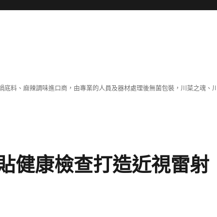
鍋底料、麻辣調味進口商，由專業的人員及器材處理後無菌包裝，川菜之魂、
貼健康檢查打造近視雷射