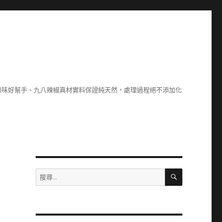
川味好幫手、九八辣椒真材實料保證純天然，處理過程絕不添加化
搜
搜
尋
尋
關
鍵
字: