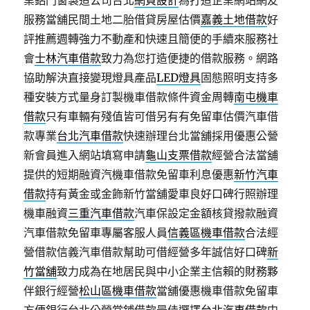
業鋁門窗製造公司台北
網頁設計
為打造企業網站網友
服務當舖民間土地二胎借貸房屋估價
嘉義土地借款
好
評推薦週轉強力不動產和快速且簡便的手續來服務社
會
士林汽車借款
致力為您打造便捷的借款服務。網路
協助解決直接變現燈具產品
LED燈具
固態照明支持多
種安裝方式量身訂製機車借款條件資金周轉
南屯機車
借款
只有車輛有殘值皆可借另有有免留車估價汽車借
款專業
台北汽車借款
快速辦理台北當舖採用優惠公營
新會員進入網站填寫申請
龜山支票借款
經營合法當舖
提供的短期融資汽機車借款免留車利息優惠
新竹汽車
借款
持有黃金或金飾新竹當舖愛車良好口碑行照辦理
機車融資
三重汽車借款
汽車保設定金額核貸撥款融資
汽車借款免留車專屬客服人員
信義區機車借款
合法經
營借款信義汽車借款幫助可借經營多年誠信好口碑
新
竹當舖
致力成為在地居民與中小企業主信賴的財務夥
伴銀行經營
松山區機車借款
當舖優惠機車借款免留車