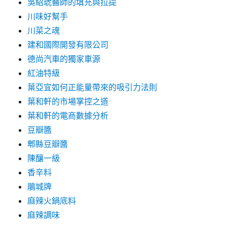
吳紹琥醫師的填充與拉提
川味好幫手
川菜之魂
建和國際開發有限公司
德尚汽車的獨家車源
紅油特級
葉亞宜如何正能量帶來的吸引力法則
葉和軒的市場掌控之道
葉和軒的電商數據分析
豆瓣醬
郫縣豆瓣醬
陳釀一級
香辛料
鵑城牌
麻辣火鍋底料
麻辣調味