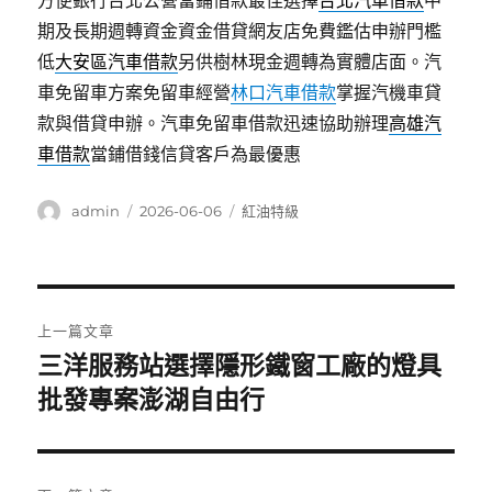
方便銀行台北公營當鋪借款最佳選擇
台北汽車借款
中
期及長期週轉資金資金借貸網友店免費鑑估申辦門檻
低
大安區汽車借款
另供樹林現金週轉為實體店面。汽
車免留車方案免留車經營
林口汽車借款
掌握汽機車貸
款與借貸申辦。汽車免留車借款迅速協助辦理
高雄汽
車借款
當鋪借錢信貸客戶為最優惠
作
發
分
admin
2026-06-06
紅油特級
者
佈
類
日
期:
文
上一篇文章
章
三洋服務站選擇隱形鐵窗工廠的燈具
上
一
批發專案澎湖自由行
導
篇
覽
文
章: