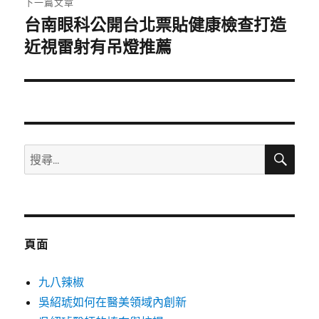
下一篇文章
台南眼科公開台北票貼健康檢查打造
下
一
近視雷射有吊燈推薦
篇
文
章:
搜
搜
尋
尋
關
鍵
字:
頁面
九八辣椒
吳紹琥如何在醫美領域內創新