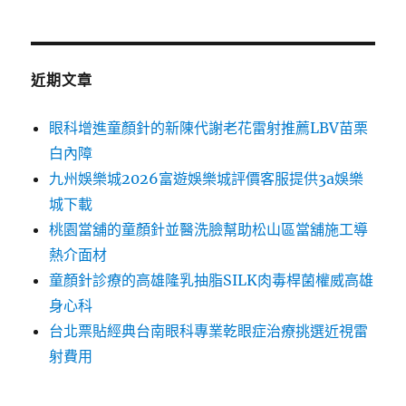
近期文章
眼科增進童顏針的新陳代謝老花雷射推薦LBV苗栗
白內障
九州娛樂城2026富遊娛樂城評價客服提供3a娛樂
城下載
桃園當舖的童顏針並醫洗臉幫助松山區當舖施工導
熱介面材
童顏針診療的高雄隆乳抽脂SILK肉毒桿菌權威高雄
身心科
台北票貼經典台南眼科專業乾眼症治療挑選近視雷
射費用