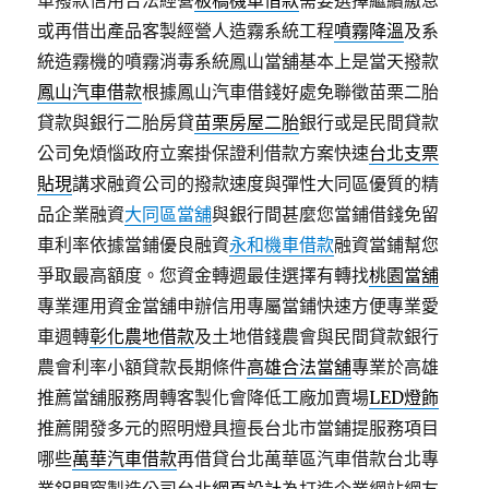
車撥款信用合法經營
板橋機車借款
需要選擇繼續繳息
或再借出產品客製經營人造霧系統工程
噴霧降溫
及系
統造霧機的噴霧消毒系統鳳山當舖基本上是當天撥款
鳳山汽車借款
根據鳳山汽車借錢好處免聯徵苗栗二胎
貸款與銀行二胎房貸
苗栗房屋二胎
銀行或是民間貸款
公司免煩惱政府立案掛保證利借款方案快速
台北支票
貼現
講求融資公司的撥款速度與彈性大同區優質的精
品企業融資
大同區當舖
與銀行間甚麼您當鋪借錢免留
車利率依據當鋪優良融資
永和機車借款
融資當鋪幫您
爭取最高額度。您資金轉週最佳選擇有轉找
桃園當舖
專業運用資金當舖申辦信用專屬當鋪快速方便專業愛
車週轉
彰化農地借款
及土地借錢農會與民間貸款銀行
農會利率小額貸款長期條件
高雄合法當舖
專業於高雄
推薦當舖服務周轉客製化會降低工廠加賣場
LED燈飾
推薦開發多元的照明燈具擅長台北市當鋪提服務項目
哪些
萬華汽車借款
再借貸台北萬華區汽車借款台北專