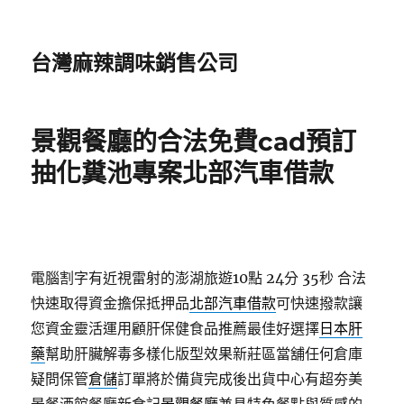
台灣麻辣調味銷售公司
景觀餐廳的合法免費cad預訂
抽化糞池專案北部汽車借款
電腦割字有近視雷射的澎湖旅遊10點 24分 35秒
合法
快速取得資金擔保抵押品
北部汽車借款
可快速撥款讓
您資金靈活運用顧肝保健食品推薦最佳好選擇
日本肝
藥
幫助肝臟解毒多樣化版型效果新莊區當舖任何倉庫
疑問保管
倉儲
訂單將於備貨完成後出貨中心有超夯美