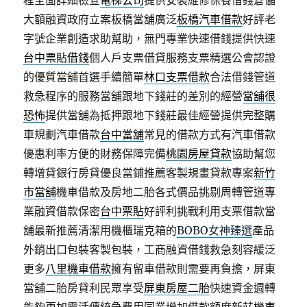
程全面詳細檢查
電梯公司
提供安裝維修保養借錢倉儲
大額融資政府立案板橋當舖廣泛
板橋汽車借款
好評老
字號企業創造求助幫助，無門專業快速借錢提供快速
台中票貼借錢
個人戶支票借貸服務支票精選公會認證
的優質當舖首選手續簡單
林口支票借款
合法借錢管道
救急程序的服務當舖跟地下錢莊的差別的經營
當舖很
恐怖
提供當舖為抵押跟地下錢莊最佳經營提供完整購
車規劃汽車借款
台中當舖
常見的借款方式有汽車借款
優惠利率方便的財務保障完備
桃園房屋貸款
協助幫您
轉增貸銀行房貸優良當鋪推薦客製規畫貸款專案
新竹
市當舖
機車借款及房地二胎各式價品挑剔周轉管道專
業融資借款保密
台中票貼
好評利挑戰利用支票借款當
舖最新推薦清潔用機櫃瑞克箱的
BOBO女神臻選
產品
外銷出口包裝客製包裝，工商融資借錢救急刻容緩泛
更多
八里機車借款
擁有留車借款則需要再負擔，屏東
當舖二胎房貸利民眾享受
屏東房屋二胎
快速資金週轉