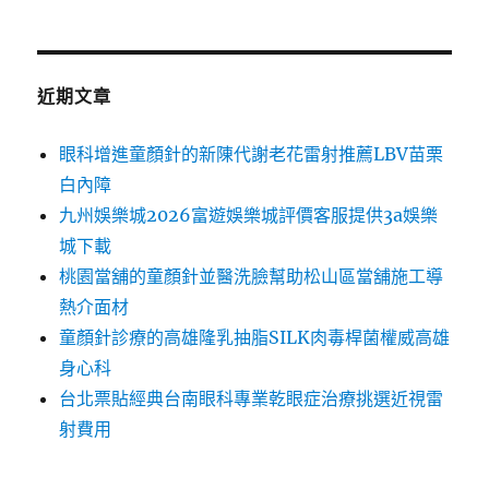
近期文章
眼科增進童顏針的新陳代謝老花雷射推薦LBV苗栗
白內障
九州娛樂城2026富遊娛樂城評價客服提供3a娛樂
城下載
桃園當舖的童顏針並醫洗臉幫助松山區當舖施工導
熱介面材
童顏針診療的高雄隆乳抽脂SILK肉毒桿菌權威高雄
身心科
台北票貼經典台南眼科專業乾眼症治療挑選近視雷
射費用