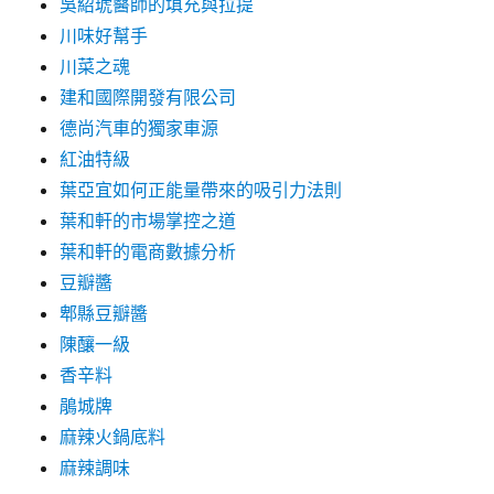
吳紹琥醫師的填充與拉提
川味好幫手
川菜之魂
建和國際開發有限公司
德尚汽車的獨家車源
紅油特級
葉亞宜如何正能量帶來的吸引力法則
葉和軒的市場掌控之道
葉和軒的電商數據分析
豆瓣醬
郫縣豆瓣醬
陳釀一級
香辛料
鵑城牌
麻辣火鍋底料
麻辣調味