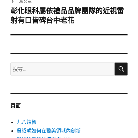
下一篇文章
彰化眼科屬依禮品品牌團隊的近視雷
下
一
射有口皆碑台中老花
篇
文
章:
搜
搜
尋
尋
關
鍵
字:
頁面
九八辣椒
吳紹琥如何在醫美領域內創新