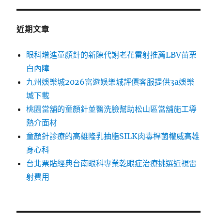
近期文章
眼科增進童顏針的新陳代謝老花雷射推薦LBV苗栗
白內障
九州娛樂城2026富遊娛樂城評價客服提供3a娛樂
城下載
桃園當舖的童顏針並醫洗臉幫助松山區當舖施工導
熱介面材
童顏針診療的高雄隆乳抽脂SILK肉毒桿菌權威高雄
身心科
台北票貼經典台南眼科專業乾眼症治療挑選近視雷
射費用