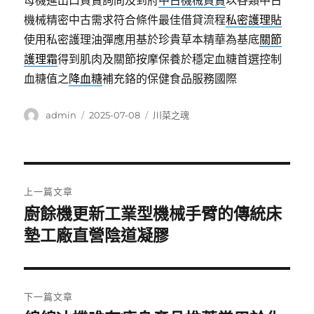
母機進出口買賣詢問及到府
中古機械買賣
以各類中古
機械精密中古需求符合條件最佳借貸流程
私密護理貼
使用私密護理油彈應用基於珍貴草本精華為基底
關節
護理霜
得到肌肉及關節按摩保養於穩定血糖首選控制
血糖值之
降血糖
補充鉻的保健食品服務國際
作
發
分
admin
2025-07-08
川菜之魂
者
佈
類
日
期:
文
上一篇文章
章
廚餘機更新工業型機械手臂的傳統床
上
一
墊工廠直營陰道凝膠
導
篇
覽
文
章:
下一篇文章