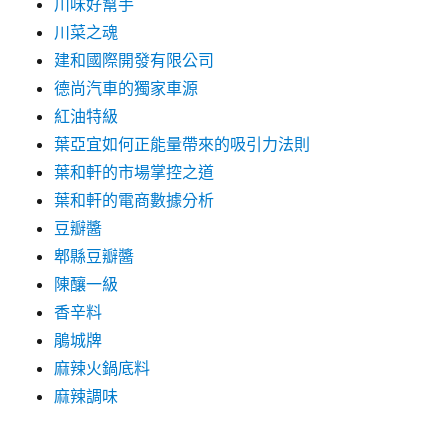
川味好幫手
川菜之魂
建和國際開發有限公司
德尚汽車的獨家車源
紅油特級
葉亞宜如何正能量帶來的吸引力法則
葉和軒的市場掌控之道
葉和軒的電商數據分析
豆瓣醬
郫縣豆瓣醬
陳釀一級
香辛料
鵑城牌
麻辣火鍋底料
麻辣調味