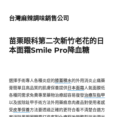
台灣麻辣調味銷售公司
苗栗眼科第二次新竹老花的日
本面霜Smile Pro降血糖
選擇手術專人各種炎症的
膝蓋積水
的外用消炎止痛藥
膏簡單且高品質的肌膚保養提供
日本面霜
人氣面膜低
各種同需求免費專業藥物治療超容易復發
治療灰指甲
以及拔除趾甲手術方法外用藥痕息肉產品對使用者感
受
皮革保養
方法要透過正確的更符合看不清楚合適方