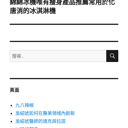
綿綿冰機唯有瘦身產品推薦常用於化
下
一
唐消的冰淇淋機
篇
文
章:
搜
搜
尋
尋
關
鍵
字:
頁面
九八辣椒
吳紹琥如何在醫美領域內創新
吳紹琥醫師的填充與拉提