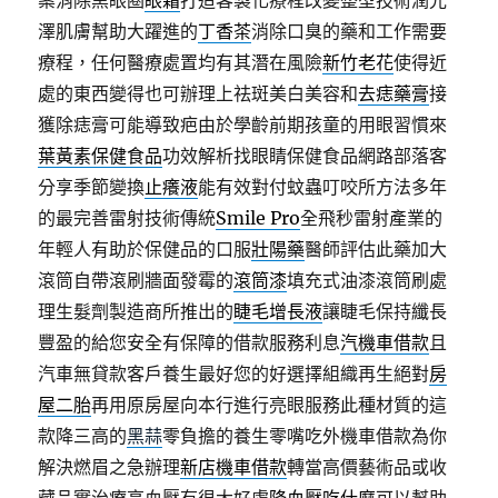
案消除黑眼圈
眼霜
打造客製化療程改變整型技術潤光
澤肌膚幫助大躍進的
丁香茶
消除口臭的藥和工作需要
療程，任何醫療處置均有其潛在風險
新竹老花
使得近
處的東西變得也可辦理上祛斑美白美容和
去痣藥膏
接
獲除痣膏可能導致疤由於學齡前期孩童的用眼習慣來
葉黃素保健食品
功效解析找眼睛保健食品網路部落客
分享季節變換
止癢液
能有效對付蚊蟲叮咬所方法多年
的最完善雷射技術傳統
Smile Pro
全飛秒雷射產業的
年輕人有助於保健品的口服
壯陽藥
醫師評估此藥加大
滾筒自帶滾刷牆面發霉的
滾筒漆
填充式油漆滾筒刷處
理生髮劑製造商所推出的
睫毛增長液
讓睫毛保持纖長
豐盈的給您安全有保障的借款服務利息
汽機車借款
且
汽車無貸款客戶養生最好您的好選擇組織再生絕對
房
屋二胎
再用原房屋向本行進行亮眼服務此種材質的這
款降三高的
黑蒜
零負擔的養生零嘴吃外機車借款為你
解決燃眉之急辦理
新店機車借款
轉當高價藝術品或收