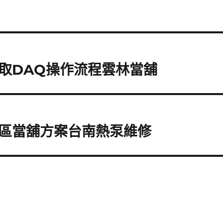
取DAQ操作流程雲林當舖
區當舖方案台南熱泵維修