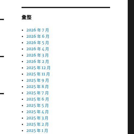
彙整
2026 年 7 月
2026 年 6 月
2026 年 5 月
2026 年 4 月
2026 年 3 月
2026 年 2 月
2025 年 12 月
2025 年 11 月
2025 年 9 月
2025 年 8 月
2025 年 7 月
2025 年 6 月
2025 年 5 月
2025 年 4 月
2025 年 3 月
2025 年 2 月
2025 年 1 月