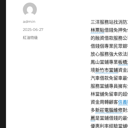
作
admin
三洋服務站找消防工
者
發
2025-06-27
林票貼
借錢免押免
佈
分
紅油特級
的融資借款服務公
日
類
借錢個專業民眾銀
期:
放心服務強大依法
鳳山當鋪專業
板橋
境
新竹市當鋪
資金
汽車借款免留車最
服務當舖專員擁有
林當舖免留車的超
資金周轉顧客
信義
多
新莊電腦維修
對
薦
是當鋪借錢的最
優惠利率經驗當舖