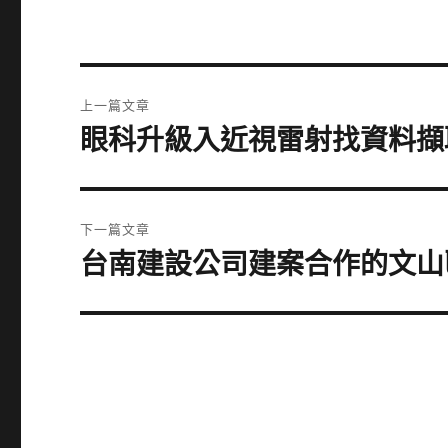
文
上一篇文章
章
眼科升級入近視雷射找資料擷
上
一
導
篇
覽
文
下一篇文章
章:
台南建設公司建案合作的文山
下
一
篇
文
章: