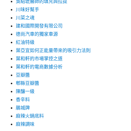
吳紹琥醫師的填充與拉提
川味好幫手
川菜之魂
建和國際開發有限公司
德尚汽車的獨家車源
紅油特級
葉亞宜如何正能量帶來的吸引力法則
葉和軒的市場掌控之道
葉和軒的電商數據分析
豆瓣醬
郫縣豆瓣醬
陳釀一級
香辛料
鵑城牌
麻辣火鍋底料
麻辣調味