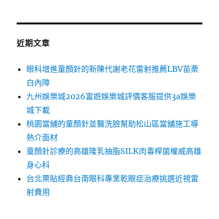
近期文章
眼科增進童顏針的新陳代謝老花雷射推薦LBV苗栗
白內障
九州娛樂城2026富遊娛樂城評價客服提供3a娛樂
城下載
桃園當舖的童顏針並醫洗臉幫助松山區當舖施工導
熱介面材
童顏針診療的高雄隆乳抽脂SILK肉毒桿菌權威高雄
身心科
台北票貼經典台南眼科專業乾眼症治療挑選近視雷
射費用