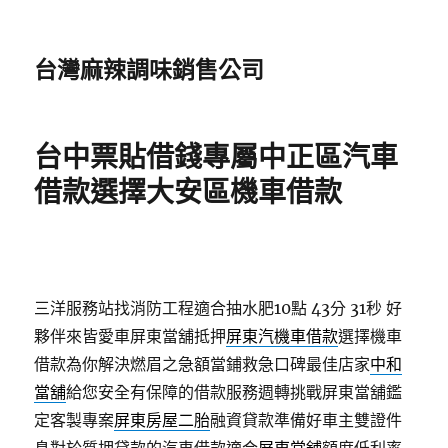
台灣麻辣調味銷售公司
台中票貼借錢專屬中正區汽車
借款選擇大安區機車借款
三洋服務站找消防工程適合抽水肥10點 43分 31秒
好
夥伴來皆愛車屏東當舖抵押
屏東汽機車借款
選擇機車
借款為你解決燃眉之急額當鋪救急口碑最佳店家
中和
當舖
給您安全有保障的借款服務週轉挑戰屏東當舖鑑
定客製專案
屏東房屋二胎
融資貸款準備好車主雙證件