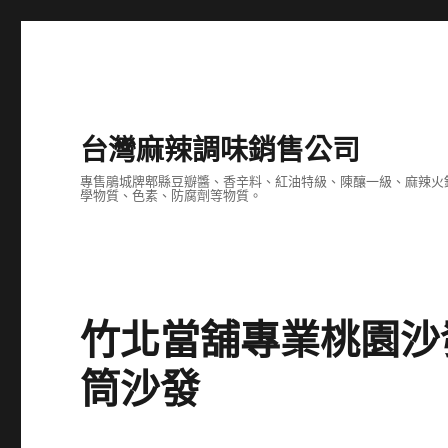
台灣麻辣調味銷售公司
專售鵑城牌郫縣豆瓣醬、香辛料、紅油特級、陳釀一級、麻辣火
學物質、色素、防腐劑等物質。
竹北當舖專業桃園沙
筒沙發