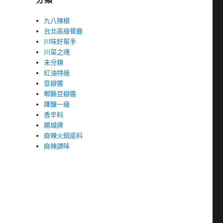
九八辣椒
台北高級餐廳
川味好幫手
川菜之魂
未分類
紅油特級
豆瓣醬
郫縣豆瓣醬
陳釀一級
香辛料
鵑城牌
麻辣火鍋底料
麻辣調味