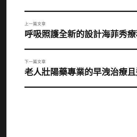
文
上一篇文章
章
呼吸照護全新的設計海菲秀療
上
一
導
篇
覽
文
下一篇文章
章:
老人壯陽藥專業的早洩治療且
下
一
篇
文
章: