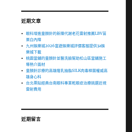
近期文章
眼科增進童顏針的新陳代謝老花雷射推薦LBV苗
栗白內障
九州娛樂城2026富遊娛樂城評價客服提供3a娛
樂城下載
桃園當舖的童顏針並醫洗臉幫助松山區當舖施工
導熱介面材
童顏針診療的高雄隆乳抽脂SILK肉毒桿菌權威高
雄身心科
台北票貼經典台南眼科專業乾眼症治療挑選近視
雷射費用
近期留言