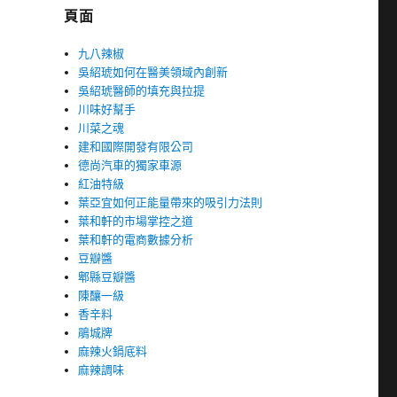
頁面
九八辣椒
吳紹琥如何在醫美領域內創新
吳紹琥醫師的填充與拉提
川味好幫手
川菜之魂
建和國際開發有限公司
德尚汽車的獨家車源
紅油特級
葉亞宜如何正能量帶來的吸引力法則
葉和軒的市場掌控之道
葉和軒的電商數據分析
豆瓣醬
郫縣豆瓣醬
陳釀一級
香辛料
鵑城牌
麻辣火鍋底料
麻辣調味