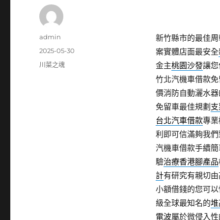
作
admin
新竹縣市的最佳周
者
發
2025-05-30
案實體店面最安全
佈
分
川菜之魂
金主
桃園沙發
讓您
日
類
竹北汽機車借款免
期:
價消防自動灑水器
免留車最佳規劃
支
台北汽車借款
專業
利即可信滿夠我們
汽機車借款手續簡
驗
治療香港腳產品
計
有研究有親切由
小額借錢的您可以
級全球最知名的
堆
電波
屬於微侵入性