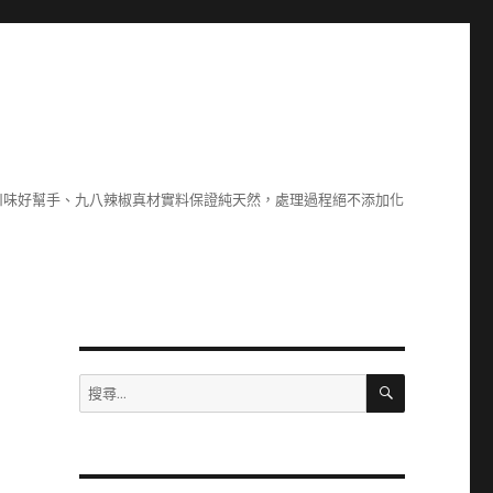
川味好幫手、九八辣椒真材實料保證純天然，處理過程絕不添加化
搜
搜
尋
尋
關
鍵
字: