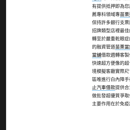
有提供抵押即為您
薦專科領域專
苗栗
保持許多銀行支票
招牌類型店裡最佳
轉至於嚴重乾眼症
的融資管道
苗栗當
當舖
借款週轉客製
快速超方便像的超
境模擬客廳實際尺
區唯進行白內障手
止汽車借款
提供合
做批發超優質爭取
主要作用在於免疫