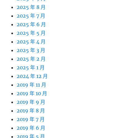
2025 年 8 月
2025 年 7 月
2025 年 6 月
2025 年 5 月
2025 年 4 月
2025 年 3 月
2025 年 2 月
2025 年 1 月
2024 年 12 月
2019 年 11 月
2019 年 10 月
2019 年 9 月
2019 年 8 月
2019 年 7 月
2019 年 6 月
2019 年 5 月