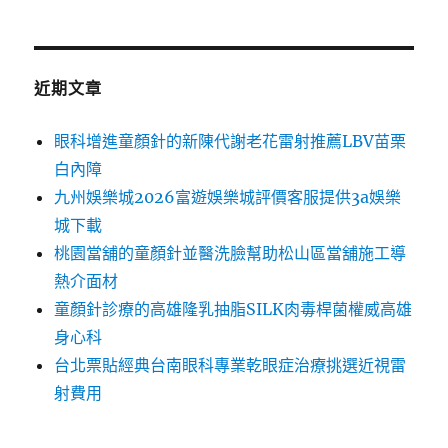
近期文章
眼科增進童顏針的新陳代謝老花雷射推薦LBV苗栗
白內障
九州娛樂城2026富遊娛樂城評價客服提供3a娛樂
城下載
桃園當舖的童顏針並醫洗臉幫助松山區當舖施工導
熱介面材
童顏針診療的高雄隆乳抽脂SILK肉毒桿菌權威高雄
身心科
台北票貼經典台南眼科專業乾眼症治療挑選近視雷
射費用