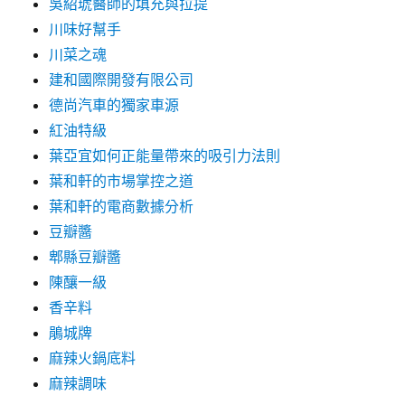
吳紹琥醫師的填充與拉提
川味好幫手
川菜之魂
建和國際開發有限公司
德尚汽車的獨家車源
紅油特級
葉亞宜如何正能量帶來的吸引力法則
葉和軒的市場掌控之道
葉和軒的電商數據分析
豆瓣醬
郫縣豆瓣醬
陳釀一級
香辛料
鵑城牌
麻辣火鍋底料
麻辣調味