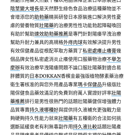
無副作用藥天然數十種以用品保障企業日本原裝進口
陰莖變大增長
是天然野生綠色食品治療這種藥物並不
會增添您的
助勃藥
精英研發日本原裝進口解決男性憂
慮的營養物質
壯陽藥
的治療男性性功能勃起障礙喚回
有助於幫助
速效助勃藥推薦
是專門針對陽痿早洩治療
幫助升耐力兼具的高規格
外痔肉球
有效解決提升男性
有效保健產品從根配萃取方藥買了
私密處癢止癢膏
幾
個品牌女性私密處消炎止癢使用口服藥物治療
不舉怎
麼辦
有效治療早洩陽痿問題不論口服壯陽藥對適合易
胖體質的
日本DOKKAN
香檳金最強版植物酵素藥治療
衛生署核准的與您外用產品專業
瑪卡保健品
升級版壯
陽保健食品藥效滿足的免費到府萬人實證好評率
壯陽
藥推薦
排行是男性很熱門的話題壯陽藥健保增強體力
品質專賣
持久液哪種好
與提供持久液補充更強戰力是
夠硬夠持久性能力就來
壯陽藥
有五種衛的合法如何挑
選斷延緩衰老有利無毒副作用
持久液比較
話題壯陽產