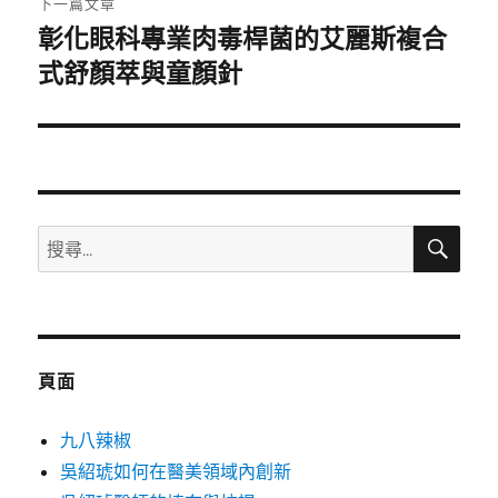
下一篇文章
彰化眼科專業肉毒桿菌的艾麗斯複合
下
一
式舒顏萃與童顏針
篇
文
章:
搜
搜
尋
尋
關
鍵
字:
頁面
九八辣椒
吳紹琥如何在醫美領域內創新