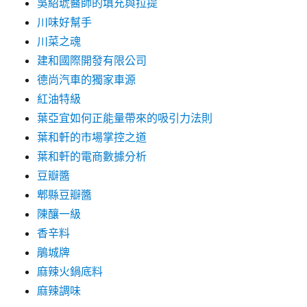
吳紹琥醫師的填充與拉提
川味好幫手
川菜之魂
建和國際開發有限公司
德尚汽車的獨家車源
紅油特級
葉亞宜如何正能量帶來的吸引力法則
葉和軒的市場掌控之道
葉和軒的電商數據分析
豆瓣醬
郫縣豆瓣醬
陳釀一級
香辛料
鵑城牌
麻辣火鍋底料
麻辣調味