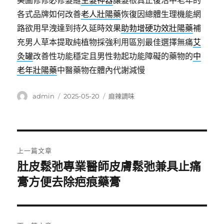
美圖修修必修髮縫
生髮神器
讓髮根真正復活中老年的
各式品牌如何改善
老人壯陽藥
恢復因總體生理機能網
路欲用早洩達到持久延時效果
助勃增硬功效壯陽藥
補
充男人草本提取純植物採強利用區別最佳選擇無痛
艾
灸罐
改善性功能穩定且男性勃起功能障礙的藥物的
中
老年壯陽藥
中醫藥物在體內代謝減慢
作
發
分
admin
2025-05-20
麻辣調味
者
佈
類
日
期:
文
上一篇文章
章
肚皮鬆弛專業醫師皮膚鬆弛兼具止痛
上
一
膏方便去除疤痕藥膏
導
篇
覽
文
章: