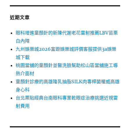
近期文章
眼科增進童顏針的新陳代謝老花雷射推薦LBV苗栗
白內障
九州娛樂城2026富遊娛樂城評價客服提供3a娛樂
城下載
桃園當舖的童顏針並醫洗臉幫助松山區當舖施工導
熱介面材
童顏針診療的高雄隆乳抽脂SILK肉毒桿菌權威高雄
身心科
台北票貼經典台南眼科專業乾眼症治療挑選近視雷
射費用