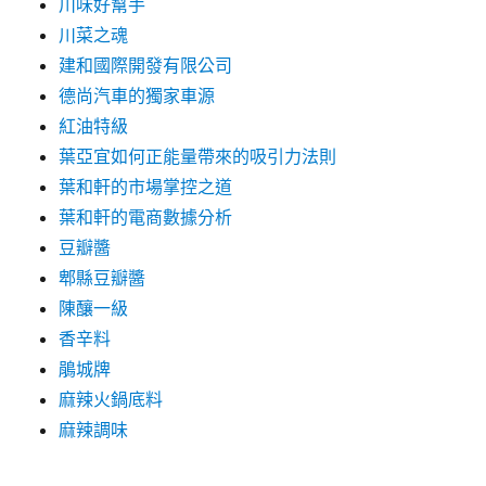
川味好幫手
川菜之魂
建和國際開發有限公司
德尚汽車的獨家車源
紅油特級
葉亞宜如何正能量帶來的吸引力法則
葉和軒的市場掌控之道
葉和軒的電商數據分析
豆瓣醬
郫縣豆瓣醬
陳釀一級
香辛料
鵑城牌
麻辣火鍋底料
麻辣調味