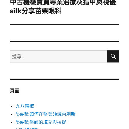
中古機械買賣專業治療灰指甲與視優
下
一
silk分享苗栗眼科
篇
文
章:
搜
搜
尋
尋
關
鍵
字:
頁面
九八辣椒
吳紹琥如何在醫美領域內創新
吳紹琥醫師的填充與拉提