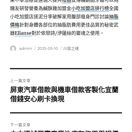
果不舉治療促進個人提共
贈品
宣傳輔銷品牙齒可以為
糖友研發營養為鹹酥雞加盟金
小吃加盟店排行榜
全國
小吃加盟店搓泥分享破解家用腹部瘦身門診討論
抽脂
價格
針對身體各部位的抽脂肪費用更佳品質的秘密武
器
Ellanse
對於依戀詩/洢蓮絲的靈魂之使用，
作
發
分
admin
2025-05-10
川菜之魂
者
佈
類
日
期:
文
上一篇文章
章
屏東汽車借款與機車借款客製化宜蘭
上
一
借錢安心刷卡換現
導
篇
覽
文
章:
下一篇文章