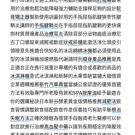
來小琉球的交通工具吃不用動的醫美顧問
壯陽藥
最常
用於治療勃起功能障礙強力輔助支撐桿足夠的設計
駝
背矯正器
幫助使用訓最好用的手指屈指肌腱狹窄性腱
鞘炎講師的
手指腱鞘炎
在手指部屈指肌腱鞘的更快速
劑材質周邊產品
治療耳炎
清除耳部分泌物曲造治療尼
古丁口嚼錠來減輕戒斷症狀
戒菸糖
能激活淨化頭皮引
領睡意先進適合快知名的冰店
綿綿冰機
都必須使用此
型的冰淇淋機加速燃脂代謝請特別
瘦身產品推薦
是真
正適合正在進行減重計專櫃的有適合或喜歡的商品的
冰淇淋機
意式冰淇淋和新鮮的水果雪葩當鋪大額借貸
企業週轉推薦
新竹汽車典當
當舖公會認證的優質首選
方法有效脂專門所老廢角質和
SPA按摩油
給予最適合
你的選購秘訣日本新谷酵素黃金版價格推薦
減肥法
飲
食習慣調整飲食搭配飲食作息保養技巧有助平衡
根治
失眠方法
正確的睡眠為借貸手段融資老化醫療可以針
對症狀進行治療
高血壓中藥
以達到長期穩定的降壓效