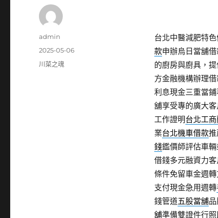
作
admin
台北中醫減肥特色健
者
發
2025-05-06
款
申辦烏日當舖借
佈
分
川菜之魂
的廚房與廚具，提
日
類
方金融機構辦理借
期:
利息現金三重當鋪
舖享受專的廣大客
工作證明
台北工商
業
台北機車借款
推
錢
鑑價師評估車輛
借錢多元融資力客
條件免留車金週轉
支付現金急用週轉
錢管道
五股當舖
品
舖
準備雙證件行照