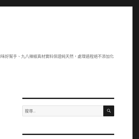
川味好幫手、九八辣椒真材實料保證純天然，處理過程絕不添加化
搜
搜
尋
尋
關
鍵
字: