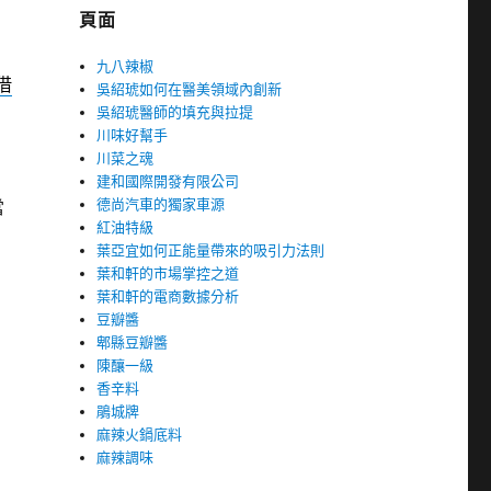
頁面
九八辣椒
借
吳紹琥如何在醫美領域內創新
吳紹琥醫師的填充與拉提
川味好幫手
川菜之魂
建和國際開發有限公司
德尚汽車的獨家車源
當
紅油特級
葉亞宜如何正能量帶來的吸引力法則
葉和軒的市場掌控之道
葉和軒的電商數據分析
豆瓣醬
郫縣豆瓣醬
陳釀一級
香辛料
鵑城牌
麻辣火鍋底料
麻辣調味