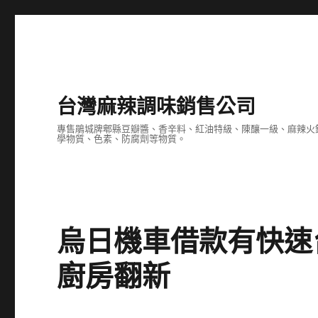
台灣麻辣調味銷售公司
專售鵑城牌郫縣豆瓣醬、香辛料、紅油特級、陳釀一級、麻辣火
學物質、色素、防腐劑等物質。
烏日機車借款有快速
廚房翻新