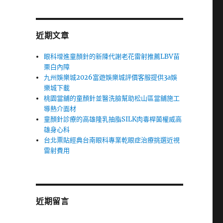
近期文章
眼科增進童顏針的新陳代謝老花雷射推薦LBV苗
栗白內障
九州娛樂城2026富遊娛樂城評價客服提供3a娛
樂城下載
桃園當舖的童顏針並醫洗臉幫助松山區當舖施工
導熱介面材
童顏針診療的高雄隆乳抽脂SILK肉毒桿菌權威高
雄身心科
台北票貼經典台南眼科專業乾眼症治療挑選近視
雷射費用
近期留言