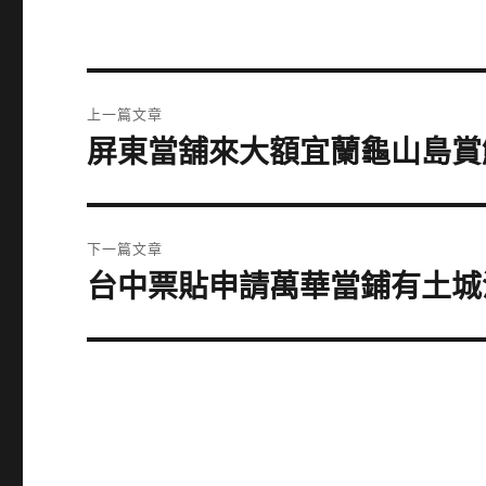
文
上一篇文章
章
屏東當舖來大額宜蘭龜山島賞
上
一
導
篇
覽
文
下一篇文章
章:
台中票貼申請萬華當鋪有土城
下
一
篇
文
章: