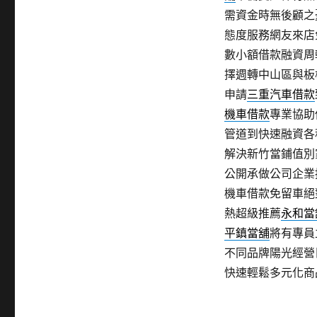
需資金時無後顧之
態度服務網友來店
數小額借款融資周
擇週轉中山區與板
申請
三重汽車借款
機車借款
專業協助
管道到快速融資各
解決新竹當鋪值別
公開承做公司企業
機車借款免留車絕
熱超級推薦
永和當
平鎮當舖
將有專員
不同品牌陽光經營
快速輕鬆多元化商