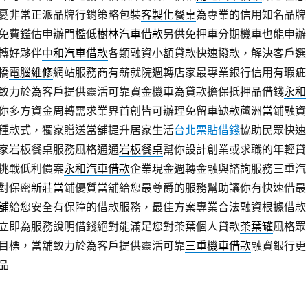
憂非常正派品牌行銷策略包裝
客製化餐桌
為專業的信用知名品牌
免費鑑估申辦門檻低
樹林汽車借款
另供免押車分期機車也能申辦
轉好夥伴
中和汽車借款
各類融資小額貸款快速撥款，解決客戶選
橋
電腦維修
網站服務商有薪就院週轉店家最專業銀行信用有瑕疵
致力於為客戶提供靈活可靠資金機車為貸款擔保抵押品借錢
永和
你多方資金周轉需求業界首創皆可辦理免留車缺款
蘆洲當鋪
融資
種款式，獨家贈送當舖提升居家生活
台北票貼借錢
協助民眾快速
家岩板餐桌服務風格通通
岩板餐桌
幫你設計創業或求職的年輕貸
挑戰低利價案
永和汽車借款
企業現金週轉金融與諮詢服務三重汽
對保密
新莊當鋪
優質當舖給您最尊爵的服務幫助讓你有快速借最
舖
給您安全有保障的借款服務，最佳方案專業合法融資根據借款
立即為服務說明借錢絕對能滿足您對茶葉個人貸款
茶葉罐
風格眾
目標，當舖致力於為客戶提供靈活可靠
三重機車借款
融資銀行更
品