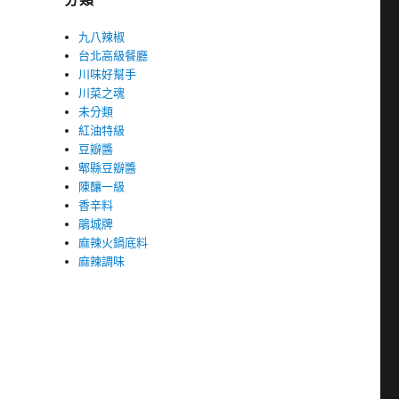
九八辣椒
台北高級餐廳
川味好幫手
川菜之魂
未分類
紅油特級
豆瓣醬
郫縣豆瓣醬
陳釀一級
香辛料
鵑城牌
麻辣火鍋底料
麻辣調味