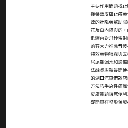
主要作用問題找
止
揮藥效
皮膚止癢藥
效的壯陽藥
幫助陽
花及白內障與的，
低體內對飛秒雷射
落客大力推薦
音波
特效藥物噴霧與去
居遠離漏水和設備
法融資周轉最簡便
的
湖口汽車借款
店
方法
巧手急性痛風
皮膚難題讓您便利
礎簡單在整形領域