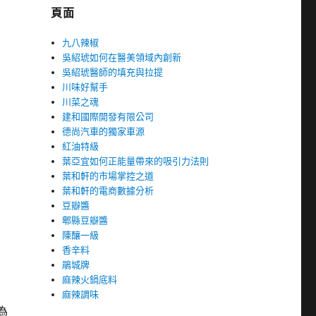
頁面
九八辣椒
吳紹琥如何在醫美領域內創新
吳紹琥醫師的填充與拉提
川味好幫手
川菜之魂
建和國際開發有限公司
德尚汽車的獨家車源
紅油特級
葉亞宜如何正能量帶來的吸引力法則
葉和軒的市場掌控之道
葉和軒的電商數據分析
豆瓣醬
郫縣豆瓣醬
陳釀一級
香辛料
鵑城牌
麻辣火鍋底料
麻辣調味
為