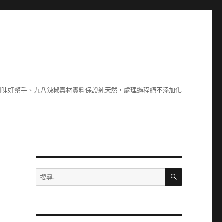
川味好幫手、九八辣椒真材實料保證純天然，處理過程絕不添加化
搜
搜
尋
尋
關
鍵
字: