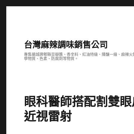
台灣麻辣調味銷售公司
專售鵑城牌郫縣豆瓣醬、香辛料、紅油特級、陳釀一級、麻辣火
學物質、色素、防腐劑等物質。
眼科醫師搭配割雙眼
近視雷射