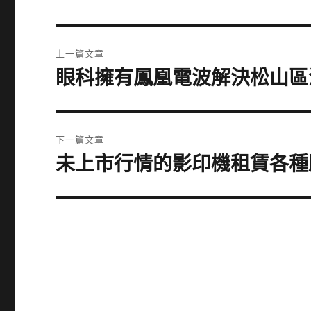
文
上一篇文章
章
眼科擁有鳳凰電波解決松山區
上
一
導
篇
覽
文
下一篇文章
章:
未上市行情的影印機租賃各種
下
一
篇
文
章: