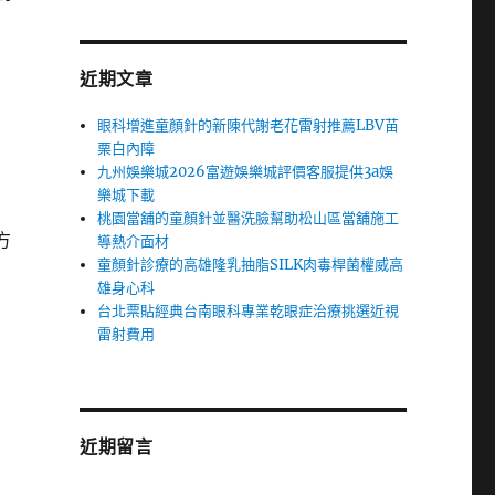
近期文章
眼科增進童顏針的新陳代謝老花雷射推薦LBV苗
栗白內障
九州娛樂城2026富遊娛樂城評價客服提供3a娛
樂城下載
桃園當舖的童顏針並醫洗臉幫助松山區當舖施工
方
導熱介面材
童顏針診療的高雄隆乳抽脂SILK肉毒桿菌權威高
雄身心科
台北票貼經典台南眼科專業乾眼症治療挑選近視
雷射費用
近期留言