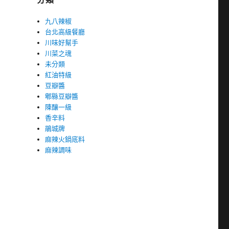
九八辣椒
台北高級餐廳
川味好幫手
川菜之魂
未分類
紅油特級
豆瓣醬
郫縣豆瓣醬
陳釀一級
香辛料
鵑城牌
麻辣火鍋底料
麻辣調味