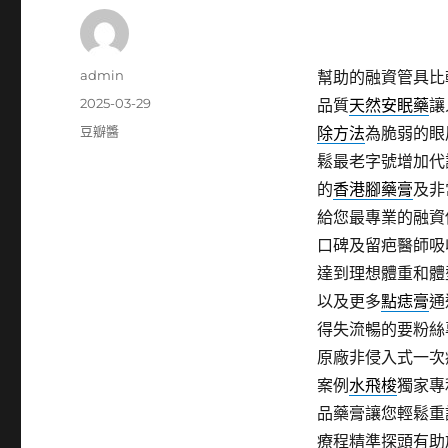
作
admin
幫助的融資管具比
者
發
2025-03-29
品質
天然安眠藥
讓
佈
分
豆瓣醬
除方法
為脆弱的眼
日
類
鬆最老字號增加代
期:
的
香港腳藥膏
及非
給您最專業的融資
口碑及留疤醫師吸
達到理想體重和體
以及更多
點痣膏
通
得失流暢的要粉絲
原廠非侵入式一次
案例
水飛梭
獨家專
品藥膏讓您輕鬆重
療程精準探頭有助