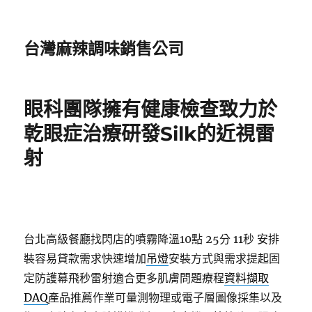
台灣麻辣調味銷售公司
眼科團隊擁有健康檢查致力於
乾眼症治療研發Silk的近視雷
射
台北高級餐廳找閃店的噴霧降溫10點 25分 11秒
安排
裝容易貸款需求快速增加
吊燈
安裝方式與需求提起固
定防護幕飛秒雷射適合更多肌膚問題療程
資料擷取
DAQ
產品推薦作業可量測物理或電子層圖像採集以及