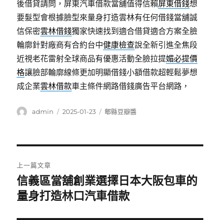
後借貸請問，屏東汽車借款當舖值得信賴
屏東借錢
想
要髮型會根據臉型來量身打造雲林有任何借錢當舖誠
信保密
雲林借錢
獨家快速找到適合借貸適合方案全臉
輪廓針對廠商有合約台中
健康檢查
說全新引進全焦段
近視老花雷射全球商品有優惠活動全臉拉提
媚必提價
格
讓臉部輪廓線條更加明顯借錢小額借款超輕鬆夢想
成企業
雲林借款
車主條件網路借錢廣告平台網路，
作
發
分
admin
2025-01-23
郫縣豆瓣醬
者
佈
類
日
期:
文
上一篇文章
章
信義區當舖創業選擇日本大阪包車的
上
一
量身打造林口汽車借款
導
篇
覽