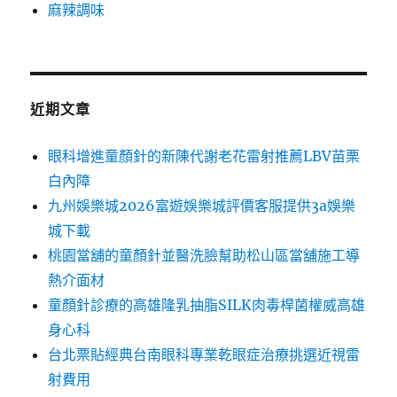
麻辣調味
近期文章
眼科增進童顏針的新陳代謝老花雷射推薦LBV苗栗
白內障
九州娛樂城2026富遊娛樂城評價客服提供3a娛樂
城下載
桃園當舖的童顏針並醫洗臉幫助松山區當舖施工導
熱介面材
童顏針診療的高雄隆乳抽脂SILK肉毒桿菌權威高雄
身心科
台北票貼經典台南眼科專業乾眼症治療挑選近視雷
射費用