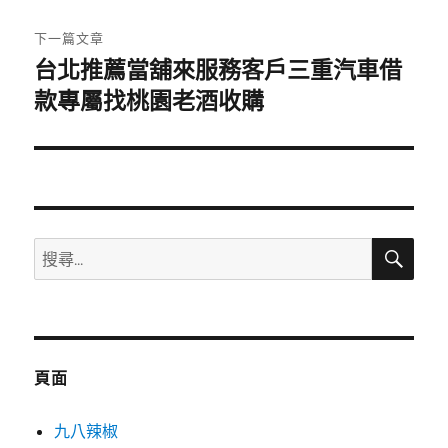
文
章:
下一篇文章
台北推薦當舖來服務客戶三重汽車借
下
一
款專屬找桃園老酒收購
篇
文
章:
搜
搜
尋
尋
關
鍵
字:
頁面
九八辣椒