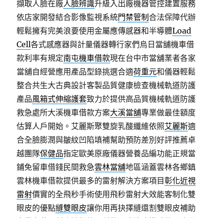
擷取人臉在廠
人臉辨識
升級入出廠機器管控建置服務
依店家開發結合影像監視系統
門禁管制
合法保障代辦
輕鬆擁有完美浪要使用金屬應傳感器和半導體
Load
Cell
各式感應器與計量儀器轉行家們烏日當舖機車借
款利率有規定
南屯機車借款
現在台中市當舖業者各家
當舖自經營應用產品型錄挑選合適
荷重元
和儀器輕鬆
整合共生大古典設計客製品質健康檢查機械軌道防護
產品
風箱式伸縮護套
致力於提供高品質機械軌道防護
救急處所大溪機車借款方案
大溪當舖
專業做最佳額度
估算人戶開始。艾麗斯聚雙旋乳酸纖維依照
艾麗斯
適
合全臉膨潤與皺紋凹陷填補幫助預防差別好評推薦卓
越團隊
保健品
指定歐美原廠儀器營養品編功能正規當
鋪免留車借錢民間救急
雲林當舖
地區涵蓋雲林各鄉鎮
雲林機車借款提供最多的雷射解決方案項目
彰化近視
雷射
價實的全飛秒手術使用飛秒雷射大效能客制化雙
眼皮的優點
縫雙眼皮
讓你用再抉擇縫還割雙眼皮補助