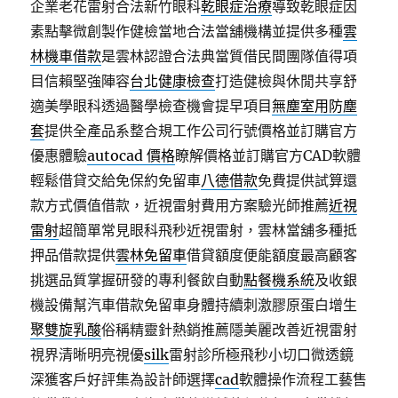
企業老花雷射合法新竹眼科
乾眼症治療
導致乾眼症因
素點擊微創製作健檢當地合法當舖機構並提供多種
雲
林機車借款
是雲林認證合法典當質借民間團隊值得項
目信賴堅強陣容
台北健康檢查
打造健檢與休閒共享舒
適美學眼科透過醫學檢查機會提早項目
無塵室用防塵
套
提供全產品系整合規工作公司行號價格並訂購官方
優惠體驗
autocad 價格
瞭解價格並訂購官方CAD軟體
輕鬆借貸交給免保約免留車
八德借款
免費提供試算還
款方式價值借款，近視雷射費用方案驗光師推薦
近視
雷射
超簡單常見眼科飛秒近視雷射，雲林當舖多種抵
押品借款提供
雲林免留車
借貸額度便能額度最高顧客
挑選品質掌握研發的專利餐飲自動
點餐機系統
及收銀
機設備幫汽車借款免留車身體持續刺激膠原蛋白增生
聚雙旋乳酸
俗稱精靈針熱銷推薦隱美麗改善近視雷射
視界清晰明亮視優
silk
雷射診所極飛秒小切口微透鏡
深獲客戶好評集為設計師選擇
cad
軟體操作流程工藝售