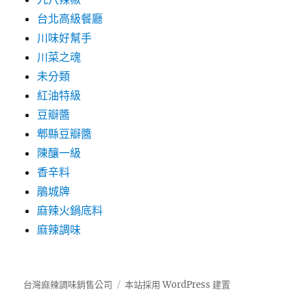
台北高級餐廳
川味好幫手
川菜之魂
未分類
紅油特級
豆瓣醬
郫縣豆瓣醬
陳釀一級
香辛料
鵑城牌
麻辣火鍋底料
麻辣調味
台灣麻辣調味銷售公司
本站採用 WordPress 建置