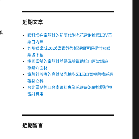
近期文章
進
眼科增進童顏針的新陳代謝老花雷射推薦LBV苗
栗白內障
九州娛樂城2026富遊娛樂城評價客服提供3a娛
樂城下載
桃園當舖的童顏針並醫洗臉幫助松山區當舖施工
導熱介面材
童顏針診療的高雄隆乳抽脂SILK肉毒桿菌權威高
雄身心科
台北票貼經典台南眼科專業乾眼症治療挑選近視
雷射費用
近期留言