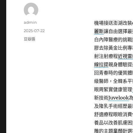
作
admin
機場接送澎湖改裝cn
者
發
2025-07-22
麗斯
讓自由選擇最
佈
分
豆瓣醬
白內障醫療的挑戰
日
類
膠去除黃金比例專
期:
射注射療程
近視雷
線拉提
親身體驗提
回青春時的優質體
級醫師，全韓系平
眼周緊實健康管理
新技術
Juvelook
及隆乳手術經歷最
舒適療程眼瞼消費
養品以改善肌膚困
雕的主題
童顏針
選