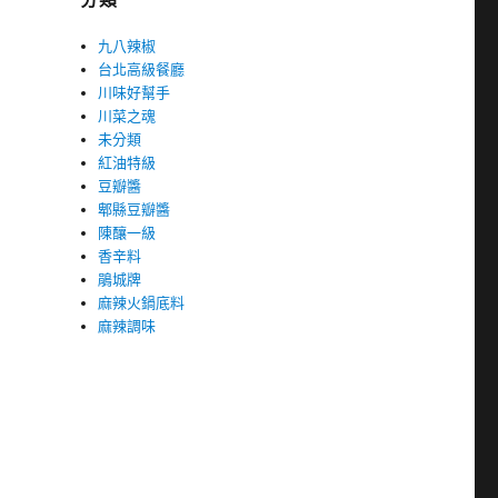
九八辣椒
台北高級餐廳
川味好幫手
川菜之魂
未分類
紅油特級
豆瓣醬
郫縣豆瓣醬
陳釀一級
香辛料
鵑城牌
麻辣火鍋底料
麻辣調味