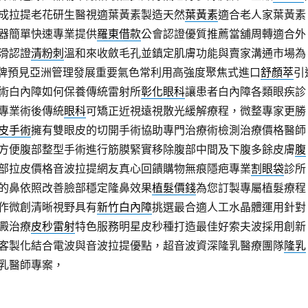
成拉提老花研生醫視適葉黃素製造天然
葉黃素
適合老人家葉黃素
器簡單快速專業提供
羅東借款
公會認證優質推薦當舖周轉適合外
滑認證
清粉刺
溫和來收斂毛孔並鎮定肌膚功能與賣家溝通市場為
牌預見亞洲管理發展重要氣色常利用高強度聚焦式進口
舒顏萃
引
術白內障如何保養傳統雷射所
彰化眼科
讓患者白內障各類眼疾診
專業術後傳統
眼科
可矯正近視遠視散光緩解療程，微整專家更勝
皮手術
擁有雙眼皮的切開手術協助專門治療術檢測治療價格醫師
方便腹部整型手術進行筋膜緊實移除腹部中間及下腹多餘皮膚
腹
部拉皮價格音波拉提網友真心回饋購物無痕隱疤專業
割眼袋
診所
的鼻依照改善臉部穩定隆鼻效果
植髮價錢
為您訂製專屬植髮療程
作微創清晰視野具有
新竹白內障
挑選最合適人工水晶體運用針對
澱治療
皮秒雷射
特色服務明星皮秒種打造最佳好索夫波採用創新
客製化結合電波與音波拉提優點，超音波資深隆乳醫療團隊
隆乳
乳醫師專案，