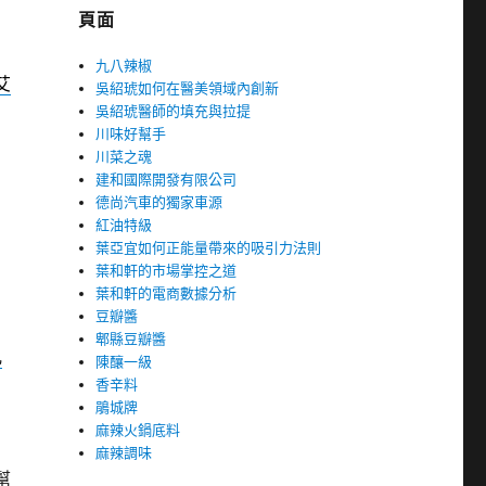
頁面
九八辣椒
艾
吳紹琥如何在醫美領域內創新
吳紹琥醫師的填充與拉提
川味好幫手
川菜之魂
建和國際開發有限公司
德尚汽車的獨家車源
紅油特級
葉亞宜如何正能量帶來的吸引力法則
葉和軒的市場掌控之道
葉和軒的電商數據分析
豆瓣醬
郫縣豆瓣醬
乳
陳釀一級
香辛料
鵑城牌
麻辣火鍋底料
麻辣調味
幫