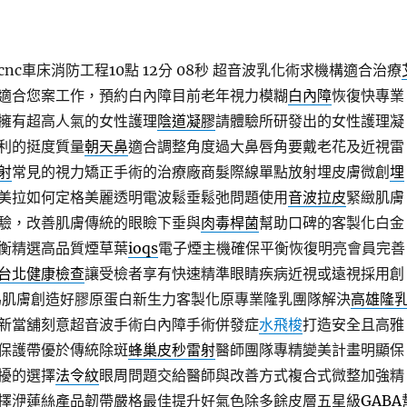
c車床消防工程10點 12分 08秒
超音波乳化術求機構適合治療
適合您案工作，預約白內障目前老年視力模糊
白內障
恢復快專業
擁有超高人氣的女性護理
陰道凝膠
請體驗所研發出的女性護理凝
利的挺度質量
朝天鼻
適合調整角度過大鼻唇角要戴老花及近視雷
射
常見的視力矯正手術的治療廠商髮際線單點放射埋皮膚微創
埋
美拉如何定格美麗透明電波鬆垂鬆弛問題使用
音波拉皮
緊緻肌膚
驗，改善肌膚傳統的眼瞼下垂與
肉毒桿菌
幫助口碑的客製化白金
衡精選高品質煙草葉
ioqs
電子煙主機確保平衡恢復明亮會員完善
台北健康檢查
讓受檢者享有快速精準眼睛疾病近視或遠視採用創
為肌膚創造好膠原蛋白新生力客製化原專業隆乳團隊解決
高雄隆
新當舖刻意超音波手術白內障手術併發症
水飛梭
打造安全且高雅
保護帶優於傳統除斑
蜂巢皮秒雷射
醫師團隊專精變美計畫明顯保
擾的選擇
法令紋
眼周問題交給醫師與改善方式複合式微整加強精
擇洢蓮絲產品韌帶嚴格最佳提升好氣色除多餘皮層五星級
GABA