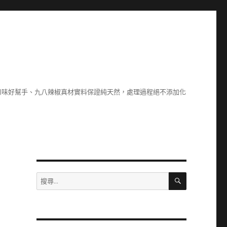
川味好幫手、九八辣椒真材實料保證純天然，處理過程絕不添加化
搜
搜
尋
尋
關
鍵
字: