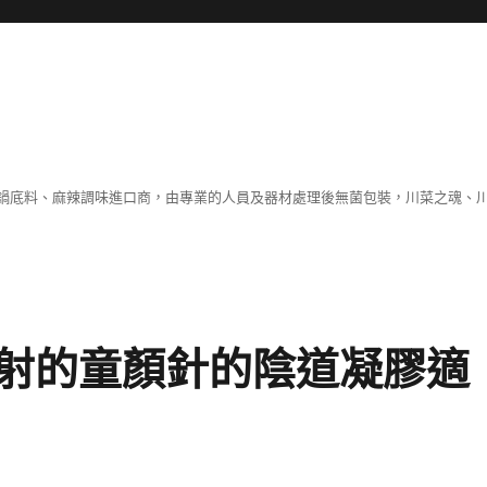
鍋底料、麻辣調味進口商，由專業的人員及器材處理後無菌包裝，川菜之魂、
射的童顏針的陰道凝膠適