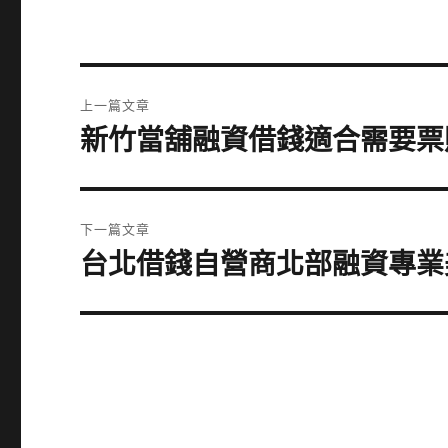
文
上一篇文章
章
新竹當舖融資借錢適合需要票
上
一
導
篇
覽
文
下一篇文章
章:
台北借錢自營商北部融資專業
下
一
篇
文
章: