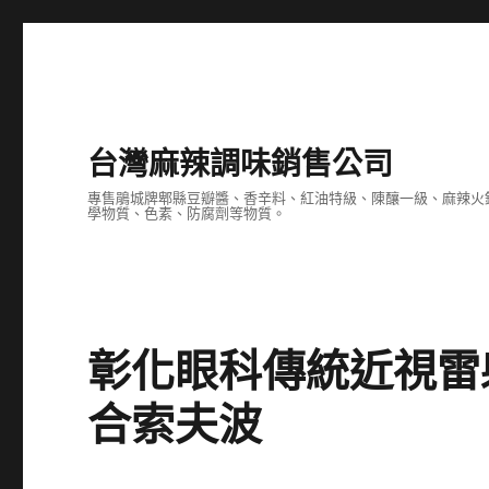
台灣麻辣調味銷售公司
專售鵑城牌郫縣豆瓣醬、香辛料、紅油特級、陳釀一級、麻辣火
學物質、色素、防腐劑等物質。
彰化眼科傳統近視雷
合索夫波