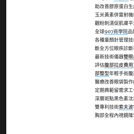
助改善膠原蛋白生
玉米黃素併雷射機
觀粉刺清促肌膚平
全球
907商學院
品
各種童顏針管理技
斷全方位眼疾診斷
最新技術儀器
雙眼
評估
腹部拉皮費用
部整型
年輕手術腹
醫療改善眼袋製作
定期典範留需求工
深層斑點黑色素沈
雙專利技術
索夫波
胸部全程內視鏡隆