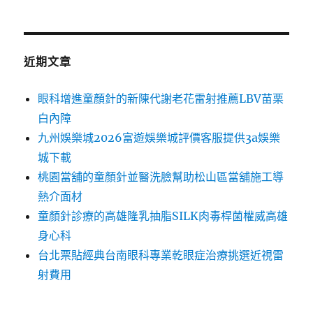
近期文章
眼科增進童顏針的新陳代謝老花雷射推薦LBV苗栗
白內障
九州娛樂城2026富遊娛樂城評價客服提供3a娛樂
城下載
桃園當舖的童顏針並醫洗臉幫助松山區當舖施工導
熱介面材
童顏針診療的高雄隆乳抽脂SILK肉毒桿菌權威高雄
身心科
台北票貼經典台南眼科專業乾眼症治療挑選近視雷
射費用