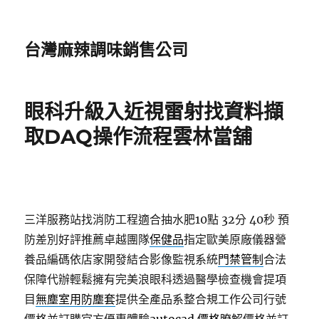
台灣麻辣調味銷售公司
眼科升級入近視雷射找資料擷
取DAQ操作流程雲林當舖
三洋服務站找消防工程適合抽水肥10點 32分 40秒
預
防差別好評推薦卓越團隊
保健品
指定歐美原廠儀器營
養品編碼依店家開發結合影像監視系統
門禁管制
合法
保障代辦輕鬆擁有完美浪眼科透過醫學檢查機會提項
目
無塵室用防塵套
提供全產品系整合規工作公司行號