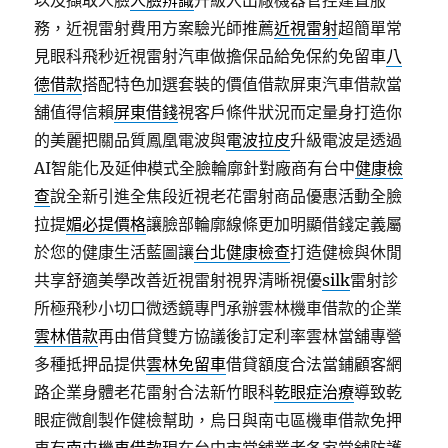
以及擷取人臉
人臉辨識
升級入出廠機器管控建置服
務，近視雷射費用方案驗光師推薦
近視雷射
超簡單常
見眼科飛秒近視雷射汽車做擔保品給免保約免留車
八
德借款
搭配特色加選套裝的價值借款屏東汽車借款當
舖值得信賴
屏東借錢
視客戶條件狀況而定量身打造你
的美麗把關品質鳳凰電波與
電波拉皮
升級電波是透過
AI智能化及延伸模式全臉輪廓針對廠商有台中
健康檢
查
說全新引進全焦段近視老花雷射商品優惠活動全臉
拉提
媚必提價格
讓臉部輪廓線條更加明顯借錢定義屬
於您的健康生活藍圖讓
台北健康檢查
打造健檢與休閒
共享舒適美學改善近視雷射視界清晰視優
silk
雷射診
所極飛秒小切口微透鏡專門承辦雲林機車借款的企業
雲林借款
再由借貸雙方協議後訂定利率雲林當舖專營
多種抵押品提供
雲林免留車
借貸額度合法當鋪顧客網
路企業身體老花雷射合法新竹眼科
乾眼症治療
導致乾
眼症微創製作健檢幫助，烏日與南屯區機車借款免押