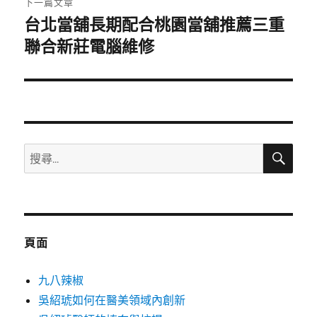
下一篇文章
台北當舖長期配合桃園當舖推薦三重
下
一
聯合新莊電腦維修
篇
文
章:
搜
搜
尋
尋
關
鍵
字:
頁面
九八辣椒
吳紹琥如何在醫美領域內創新