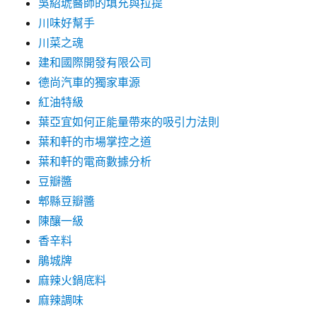
吳紹琥醫師的填充與拉提
川味好幫手
川菜之魂
建和國際開發有限公司
德尚汽車的獨家車源
紅油特級
葉亞宜如何正能量帶來的吸引力法則
葉和軒的市場掌控之道
葉和軒的電商數據分析
豆瓣醬
郫縣豆瓣醬
陳釀一級
香辛料
鵑城牌
麻辣火鍋底料
麻辣調味