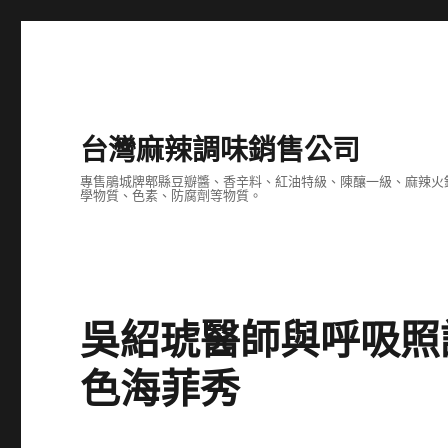
台灣麻辣調味銷售公司
專售鵑城牌郫縣豆瓣醬、香辛料、紅油特級、陳釀一級、麻辣火
學物質、色素、防腐劑等物質。
吳紹琥醫師與呼吸照
色海菲秀