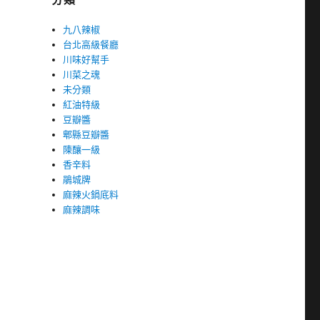
九八辣椒
台北高級餐廳
川味好幫手
川菜之魂
未分類
紅油特級
豆瓣醬
郫縣豆瓣醬
陳釀一級
香辛料
鵑城牌
麻辣火鍋底料
麻辣調味