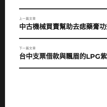
文
上一篇文章
章
中古機械買賣幫助去痣藥膏功效
上
一
導
篇
覽
文
下一篇文章
章:
台中支票借款與飄眉的LPG
下
一
篇
文
章: