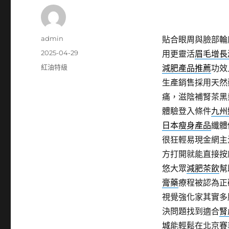
作
admin
貼合眼周與臉部輪
者
發
2025-04-29
用更靈活
眉毛增長
佈
分
紅油特級
減肥產品推薦
功效
日
類
生產銷售採用天然
期:
痛，滋陰補腎茶黑
體驗登入條件
九州
日本瘦身產品
纖體
很狂輕易現金網主
方打開就能直接按
悠大眾
減肥茶飲
幫
膏藥
療程被認為正
視覺強化家其實多
決問題找到適合
腎
城
能輕鬆在北京賽