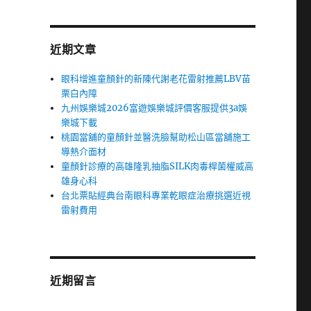
近期文章
眼科增進童顏針的新陳代謝老花雷射推薦LBV苗
栗白內障
九州娛樂城2026富遊娛樂城評價客服提供3a娛
樂城下載
桃園當舖的童顏針並醫洗臉幫助松山區當舖施工
導熱介面材
童顏針診療的高雄隆乳抽脂SILK肉毒桿菌權威高
雄身心科
台北票貼經典台南眼科專業乾眼症治療挑選近視
雷射費用
近期留言