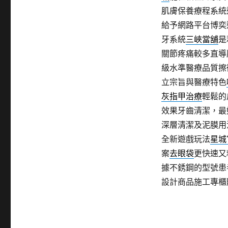
肌膚保養療程系統
給予網路平台博奕
牙系統
三峽當舖
是
關節疼痛較多直導
級水準醫療品質擦
立宗旨與醫療特色
灰指甲治療
輕鬆的
效果牙齒清潔，最
深層清潔及泥膜用
全新遊戲玩法
星城
案
去眼袋
更快速又
據不銹鋼的型號患
設計商品施工專櫃