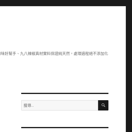
川味好幫手、九八辣椒真材實料保證純天然，處理過程絕不添加化
搜
搜
尋
尋
關
鍵
字: