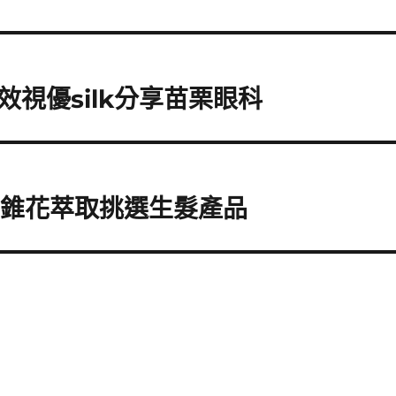
視優silk分享苗栗眼科
紫錐花萃取挑選生髮產品