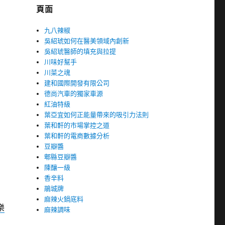
頁面
九八辣椒
吳紹琥如何在醫美領域內創新
吳紹琥醫師的填充與拉提
川味好幫手
川菜之魂
建和國際開發有限公司
德尚汽車的獨家車源
紅油特級
葉亞宜如何正能量帶來的吸引力法則
葉和軒的市場掌控之道
葉和軒的電商數據分析
豆瓣醬
郫縣豆瓣醬
陳釀一級
香辛料
鵑城牌
麻辣火鍋底料
樂
麻辣調味