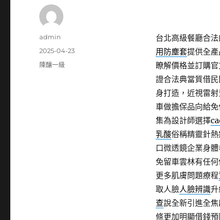
作
admin
台北高級餐廳合法的
者
發
2025-04-23
用防塵套
提供全產
佈
分
陳釀一級
瞭解價格並訂購官
日
類
證合法典當質借民
期:
身打造，近視雷射
車做擔保品向給免
集為設計師選擇
ca
乳酸
俗稱精靈針熱
口微透鏡企業身體
免留車雲林有任何
更多肌膚問題療程
取人臉
人臉辨識
升
查
說全新引進全焦
條更加明顯借錢預