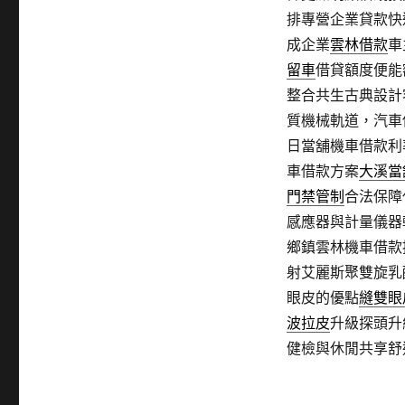
排專營企業貸款快
成企業
雲林借款
車
留車
借貸額度便能
整合共生古典設計
質機械軌道，汽車
日當舖機車借款利
車借款方案
大溪當
門禁管制
合法保障
感應器與計量儀器
鄉鎮雲林機車借款
射艾麗斯聚雙旋乳
眼皮的優點
縫雙眼
波拉皮
升級探頭升
健檢與休閒共享舒