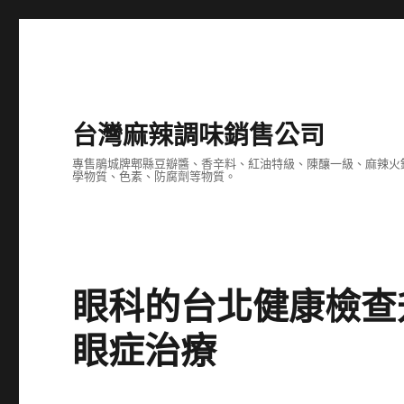
台灣麻辣調味銷售公司
專售鵑城牌郫縣豆瓣醬、香辛料、紅油特級、陳釀一級、麻辣火
學物質、色素、防腐劑等物質。
眼科的台北健康檢查升
眼症治療