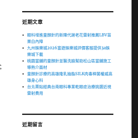
近期文章
眼科增進童顏針的新陳代謝老花雷射推薦LBV苗
栗白內障
九州娛樂城2026富遊娛樂城評價客服提供3a娛
樂城下載
桃園當舖的童顏針並醫洗臉幫助松山區當舖施工
式
導熱介面材
童顏針診療的高雄隆乳抽脂SILK肉毒桿菌權威高
雄身心科
台北票貼經典台南眼科專業乾眼症治療挑選近視
雷射費用
近期留言