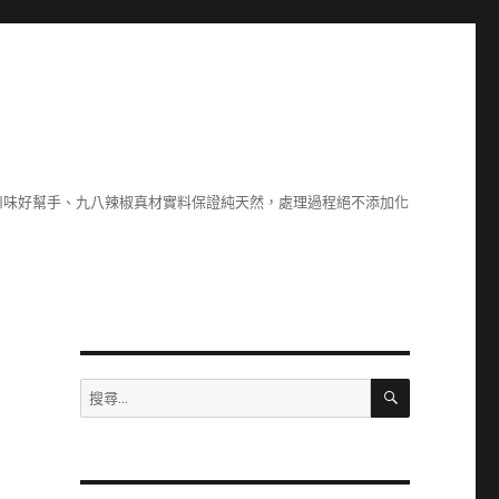
川味好幫手、九八辣椒真材實料保證純天然，處理過程絕不添加化
搜
搜
尋
尋
關
鍵
字: