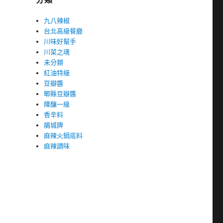
九八辣椒
台北高級餐廳
川味好幫手
川菜之魂
未分類
紅油特級
豆瓣醬
郫縣豆瓣醬
陳釀一級
香辛料
鵑城牌
麻辣火鍋底料
麻辣調味