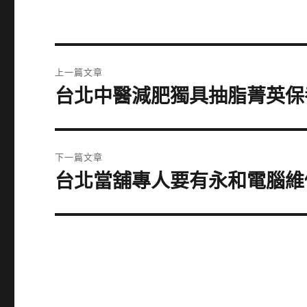
文
上一篇文章
章
台北中醫減肥獨具抽脂菁英保
上
一
導
篇
覽
文
下一篇文章
章:
台北當舖專人要有永和電腦維
下
一
篇
文
章: