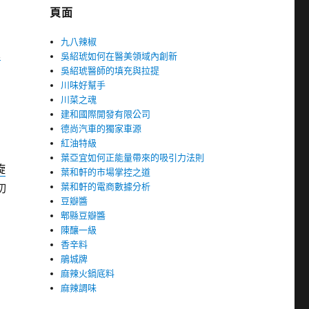
頁面
九八辣椒
室
吳紹琥如何在醫美領域內創新
吳紹琥醫師的填充與拉提
川味好幫手
川菜之魂
建和國際開發有限公司
德尚汽車的獨家車源
紅油特級
葉亞宜如何正能量帶來的吸引力法則
旋
葉和軒的市場掌控之道
葉和軒的電商數據分析
切
豆瓣醬
郫縣豆瓣醬
陳釀一級
香辛料
鵑城牌
麻辣火鍋底料
麻辣調味