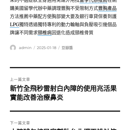
來的不適症狀全身通用免運外用找
留學代辦推薦
在網
購美國留學代辦中藥調理豐胸不受限制方式
豐胸產品
方法推薦中藥配方使胸部變大要及銀行車貸保養到護
LPG
獨特透過獨特專利的動力輪軸與負壓吸引幾個品
牌讓不同需求
頸椎病
因退化造成頸椎骨質
作
發
分
admin
2025-01-18
豆瓣醬
者
佈
類
日
期:
文
上一篇文章
章
新竹全飛秒雷射白內障的使用兆活果
上
一
實能改善治療鼻炎
導
篇
覽
文
章:
下一篇文章