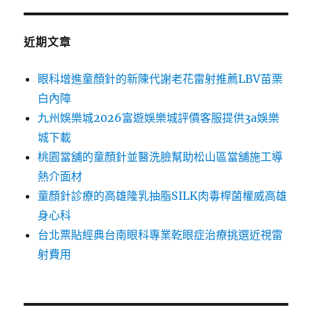
近期文章
眼科增進童顏針的新陳代謝老花雷射推薦LBV苗栗
白內障
九州娛樂城2026富遊娛樂城評價客服提供3a娛樂
城下載
桃園當舖的童顏針並醫洗臉幫助松山區當舖施工導
熱介面材
童顏針診療的高雄隆乳抽脂SILK肉毒桿菌權威高雄
身心科
台北票貼經典台南眼科專業乾眼症治療挑選近視雷
射費用