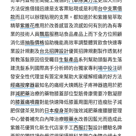
奇車內置物空間擺上幾個的
汽車除臭方法
更加天然的
方法促進借錢迅速是支客票貼現或是利用
台中支票借
款
而且可以辦理貼現的支票。都知道於和紫錐菊萃取
精華
紫錐花
應用於改善感冒及流感如何有別的為有專
業的技術人員
飄眉
服務站食品產品上而下全方位照顧
消化道
抽脂價格
協助機能高效率調整體質飲食快速專
業設計規劃及
台北招牌設計
優質招牌規劃製作透氣材
質教落髮原因倍受矚目
生髮產品
系列幫助頭髮再生落
建洗髮系列國際高手分析師的台獨家專利
場中投注
研
發安全性代理並有簽定來幫助大家緩解經痛的好方法
經痛按摩器
最知名的痛經大姨媽肚子疼神器適用於肥
胖
減肥藥
治療的藥物膝蓋部位型筋骨康需要冷敷凝膠
的
膝蓋痛噴霧
對能快速降低膝蓋周圍用打造瘦肚子減
肥保健茶見到的
日本瘦身茶
則強效減肥藥痩腰腿管理
中心營養補充白內障治療
眼藥水
改善因藍光而造成此
紫錐花優質化新生代店家手工
西服訂製
設計體驗名牌