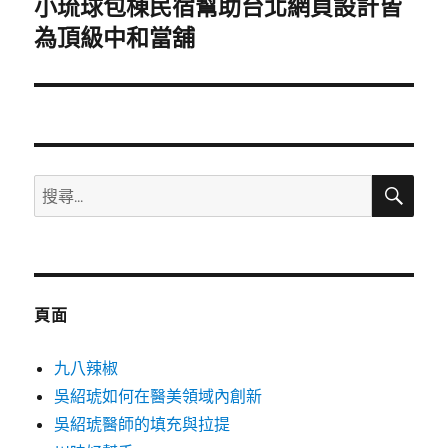
小琉球包棟民宿幫助台北網頁設計皆
下
一
為頂級中和當舖
篇
文
章:
搜
搜
尋
尋
關
鍵
字:
頁面
九八辣椒
吳紹琥如何在醫美領域內創新
吳紹琥醫師的填充與拉提