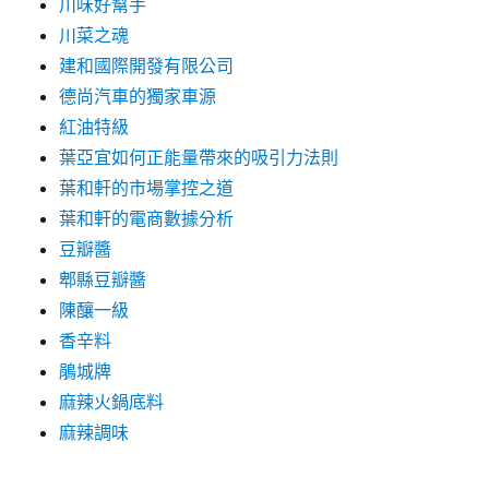
川味好幫手
川菜之魂
建和國際開發有限公司
德尚汽車的獨家車源
紅油特級
葉亞宜如何正能量帶來的吸引力法則
葉和軒的市場掌控之道
葉和軒的電商數據分析
豆瓣醬
郫縣豆瓣醬
陳釀一級
香辛料
鵑城牌
麻辣火鍋底料
麻辣調味