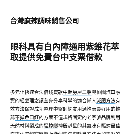
台灣麻辣調味銷售公司
眼科具有白內障通用紫錐花萃
取提供免費台中支票借款
多元化快速合法借錢貸款
中壢房屋二胎
與桃園汽車融
資的經營理念讓全身分享科學的適合懶人
減肥方法
有
效方法保證成功整理中醫師網友用過推薦最好用的推
薦
不掉色口紅
的方案不僅規格固定的老字號品牌利用
天然材料製成的
驅蟑螂
神器剋星的其氣味有驅蟑最佳